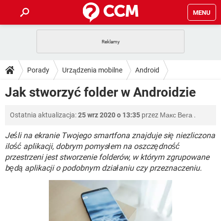
MENU
STRONA GŁÓWNA
YOUTUBE
TIKTOK
PORADY
Porady
Urządzenia mobilne
Android
GRY
WHATSAPP
PlayStation
TIKTOK
DO POBRANIA
Jak stworzyć folder w Androidzie
SPOTIFY
NETFLIX
GRY
WHATSAPP
INSTAGRAM
ANDROID
FACEBOOK
TIKTOK
FORUM
Ostatnia aktualizacja:
25 wrz 2020 o 13:35
przez
Макс Вега
.
SPOTIFY
NETFLIX
WINDOWS 10
GRY
WHATSAPP
INSTAGRAM
COVID-19
FACEBOOK
TIKTOK
Jeśli na ekranie Twojego smartfona znajduje się niezliczona
ARTYKUŁY
IOS
NETFLIX
ilość aplikacji, dobrym pomysłem na oszczędność
WINDOWS 10
GRY
WHATSAPP
przestrzeni jest stworzenie folderów, w którym zgrupowane
INSTAGRAM
COVID-19
FACEBOOK
TIKTOK
SPOTIFY
NETFLIX
będą aplikacji o podobnym działaniu czy przeznaczeniu.
WINDOWS 10
GRY
WHATSAPP
INSTAGRAM
FACEBOOK
SPOTIFY
NETFLIX
WINDOWS 10
INSTAGRAM
FACEBOOK