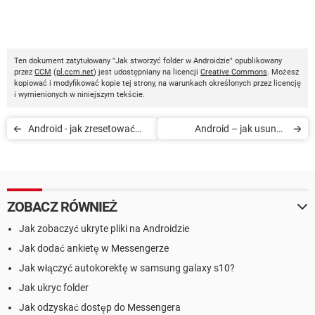
Ten dokument zatytułowany "Jak stworzyć folder w Androidzie" opublikowany
przez
CCM
(
pl.ccm.net
) jest udostępniany na licencji
Creative Commons
. Możesz
kopiować i modyfikować kopie tej strony, na warunkach określonych przez licencję
i wymienionych w niniejszym tekście.
Android - jak zresetować
Android – jak usunąć
identyfikator wyświetlania
historię wyszukiwania w
reklam
Google Play Store
ZOBACZ RÓWNIEŻ
Jak zobaczyć ukryte pliki na Androidzie
Jak dodać ankietę w Messengerze
Jak włączyć autokorektę w samsung galaxy s10?
Jak ukryc folder
Jak odzyskać dostęp do Messengera