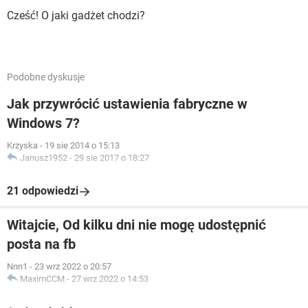
Cześć! O jaki gadżet chodzi?
Podobne dyskusje
Jak przywrócić ustawienia fabryczne w
Windows 7?
Krzyska
-
19 sie 2014 o 15:13
Janusz1952
-
29 sie 2017 o 18:27
21 odpowiedzi
Witajcie, Od kilku dni nie mogę udostępnić
posta na fb
Nnn1
-
23 wrz 2022 o 20:57
MaximCCM
-
27 wrz 2022 o 14:53