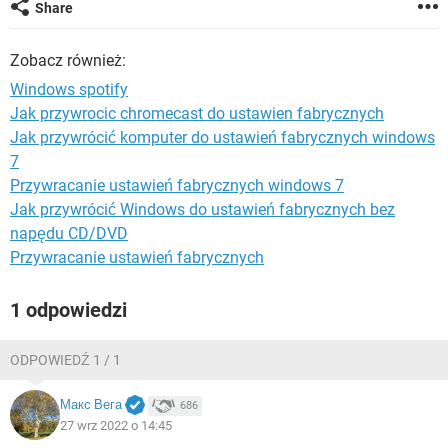
WINDOWS 10
Share
Zobacz również:
Windows spotify
Jak przywrocic chromecast do ustawien fabrycznych
Jak przywrócić komputer do ustawień fabrycznych windows
7
Przywracanie ustawień fabrycznych windows 7
Jak przywrócić Windows do ustawień fabrycznych bez
napędu CD/DVD
Przywracanie ustawień fabrycznych
1 odpowiedzi
ODPOWIEDŹ 1 / 1
Макс Вега
686
27 wrz 2022 o 14:45