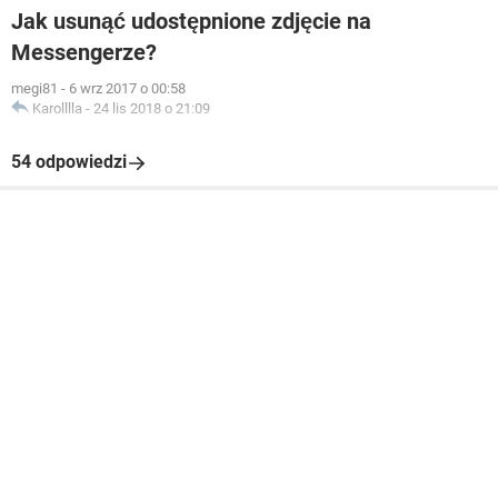
Jak usunąć udostępnione zdjęcie na
Messengerze?
megi81
-
6 wrz 2017 o 00:58
Karolllla
-
24 lis 2018 o 21:09
54 odpowiedzi