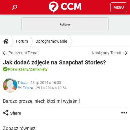
MENU
STRONA GŁÓWNA
YOUTUBE
TIKTOK
PORADY
Forum
Oprogramowanie
GRY
WHATSAPP
PlayStation
TIKTOK
DO POBRANIA
Poprzedni Temat
Następny Temat
SPOTIFY
NETFLIX
GRY
WHATSAPP
Jak dodać zdjęcie na Snapchat Stories?
INSTAGRAM
ANDROID
FACEBOOK
TIKTOK
FORUM
SPOTIFY
NETFLIX
Rozwiązany
/Zamknięty
WINDOWS 10
GRY
WHATSAPP
INSTAGRAM
COVID-19
FACEBOOK
TIKTOK
ARTYKUŁY
IOS
Trisza
- 28 lip 2014 o 16:33
NETFLIX
WINDOWS 10
GRY
WHATSAPP
Trisza
-
29 lip 2014 o 10:54
INSTAGRAM
COVID-19
FACEBOOK
TIKTOK
SPOTIFY
NETFLIX
Bardzo proszę, niech ktoś mi wyjaśni!
WINDOWS 10
GRY
WHATSAPP
INSTAGRAM
FACEBOOK
SPOTIFY
NETFLIX
Share
WINDOWS 10
INSTAGRAM
FACEBOOK
Zobacz również: