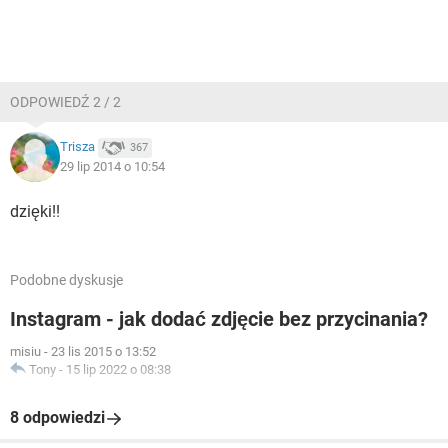
ODPOWIEDŹ 2 / 2
Trisza
367
29 lip 2014 o 10:54
dzięki!!
Podobne dyskusje
Instagram - jak dodać zdjęcie bez przycinania?
misiu
-
23 lis 2015 o 13:52
Tony
-
15 lip 2022 o 08:38
8 odpowiedzi