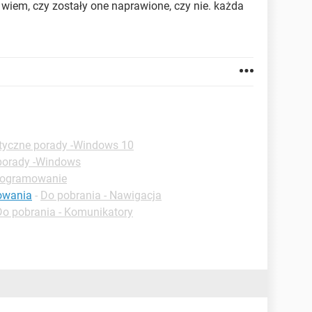
wiem, czy zostały one naprawione, czy nie. każda
tyczne porady -Windows 10
porady -Windows
programowanie
gowania
-
Do pobrania - Nawigacja
Do pobrania - Komunikatory