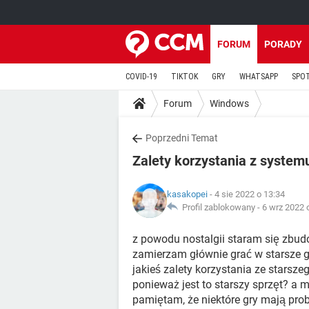
FORUM
PORADY
COVID-19
TIKTOK
GRY
WHATSAPP
SPO
Forum
Windows
Poprzedni Temat
Zalety korzystania z syste
kasakopei
- 4 sie 2022 o 13:34
Profil zablokowany -
6 wrz 2022 
z powodu nostalgii staram się zbud
zamierzam głównie grać w starsze gr
jakieś zalety korzystania ze starsz
ponieważ jest to starszy sprzęt? a
pamiętam, że niektóre gry mają prob