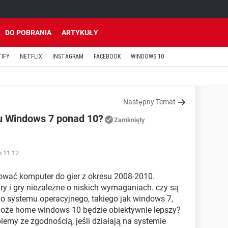
DO POBRANIA
ARTYKUŁY
TIFY
NETFLIX
INSTAGRAM
FACEBOOK
WINDOWS 10
Następny Temat
mu Windows 7 ponad 10?
Zamknięty
o 11:12
ować komputer do gier z okresu 2008-2010.
y i gry niezależne o niskich wymaganiach. czy są
ego systemu operacyjnego, takiego jak windows 7,
 może home windows 10 będzie obiektywnie lepszy?
lemy ze zgodnością, jeśli działają na systemie