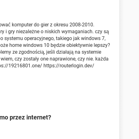
ować komputer do gier z okresu 2008-2010.
y i gry niezależne o niskich wymaganiach. czy są
ego systemu operacyjnego, takiego jak windows 7,
 może home windows 10 będzie obiektywnie lepszy?
lemy ze zgodnością, jeśli działają na systemie
wiem, czy zostały one naprawione, czy nie. każda
ps://19216801.one/ https://routerlogin.dev/
rmo przez internet?