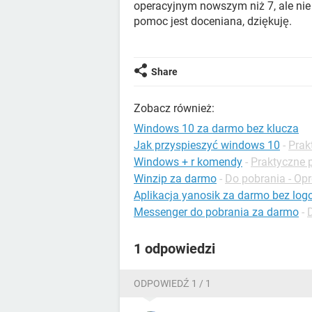
operacyjnym nowszym niż 7, ale nie 
pomoc jest doceniana, dziękuję.
Share
Zobacz również:
Windows 10 za darmo bez klucza
Jak przyspieszyć windows 10
-
Prak
Windows + r komendy
-
Praktyczne 
Winzip za darmo
-
Do pobrania - O
Aplikacja yanosik za darmo bez lo
Messenger do pobrania za darmo
-
1 odpowiedzi
ODPOWIEDŹ 1 / 1