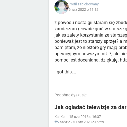
Profil zablokowany
6 wrz 2022 o 11:12
z powodu nostalgii staram się zbud
zamierzam głównie grać w starsze gr
jakieś zalety korzystania ze starsz
ponieważ jest to starszy sprzęt? a
pamiętam, że niektóre gry mają prob
operacyjnym nowszym niż 7, ale nie 
pomoc jest doceniana, dziękuję. htt
I got this,...
Podobne dyskusje
Jak oglądać telewizję za da
KaliKeli
-
15 cze 2016 o 16:37
sabzio
-
31 sty 2023 o 09:29