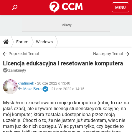
MENU
STRONA GŁÓWNA
YOUTUBE
TIKTOK
PORADY
Forum
Windows
GRY
WHATSAPP
PlayStation
TIKTOK
DO POBRANIA
Poprzedni Temat
Następny Temat
SPOTIFY
NETFLIX
GRY
WHATSAPP
Licencja edukacyjna i resetowanie komputera
INSTAGRAM
ANDROID
FACEBOOK
TIKTOK
FORUM
SPOTIFY
NETFLIX
Zamknięty
WINDOWS 10
GRY
WHATSAPP
INSTAGRAM
COVID-19
FACEBOOK
TIKTOK
ARTYKUŁY
khatinsek
- 20 cze 2022 o 13:40
IOS
NETFLIX
WINDOWS 10
GRY
WHATSAPP
Макс Вега
-
21 cze 2022 o 14:15
INSTAGRAM
COVID-19
FACEBOOK
TIKTOK
SPOTIFY
NETFLIX
Myślałem o zresetowaniu mojego komputera (robię to raz na
WINDOWS 10
GRY
WHATSAPP
jakiś czas), ale używam licencji studenckiej/edukacyjnej na
INSTAGRAM
FACEBOOK
mój komputer, która została udostępniona przez moją
SPOTIFY
NETFLIX
WINDOWS 10
uczelnię. Chodzi o to, że nie jestem już studentem, więc nie
INSTAGRAM
FACEBOOK
mam już do nich dostępu. Więc pytam tylko, czy będzie to