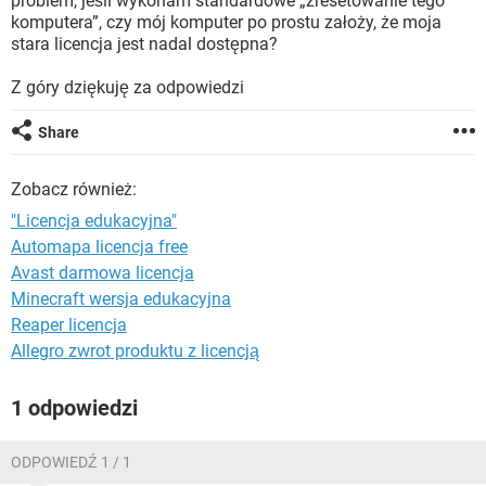
problem, jeśli wykonam standardowe „zresetowanie tego
WINDOWS 10
komputera”, czy mój komputer po prostu założy, że moja
stara licencja jest nadal dostępna?
Z góry dziękuję za odpowiedzi
Share
Zobacz również:
"Licencja edukacyjna"
Automapa licencja free
Avast darmowa licencja
Minecraft wersja edukacyjna
Reaper licencja
Allegro zwrot produktu z licencją
1 odpowiedzi
ODPOWIEDŹ 1 / 1