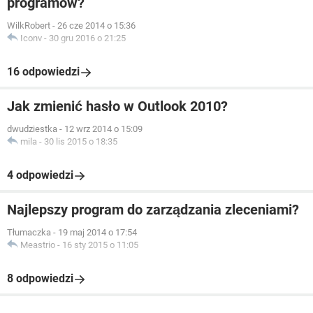
programów?
WilkRobert
-
26 cze 2014 o 15:36
Iconv
-
30 gru 2016 o 21:25
16 odpowiedzi
Jak zmienić hasło w Outlook 2010?
dwudziestka
-
12 wrz 2014 o 15:09
mila
-
30 lis 2015 o 18:35
4 odpowiedzi
Najlepszy program do zarządzania zleceniami?
Tłumaczka
-
19 maj 2014 o 17:54
Meastrio
-
16 sty 2015 o 11:05
8 odpowiedzi