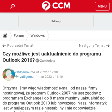
MENU
STRONA GŁÓWNA
YOUTUBE
TIKTOK
PORADY
Forum
Windows
GRY
WHATSAPP
PlayStation
TIKTOK
DO POBRANIA
Poprzedni Temat
Następny Temat
SPOTIFY
NETFLIX
GRY
WHATSAPP
Czy możliwe jest uaktualnienie do programu
INSTAGRAM
ANDROID
FACEBOOK
TIKTOK
FORUM
SPOTIFY
NETFLIX
Outlook 2016?
Zamknięty
WINDOWS 10
GRY
WHATSAPP
INSTAGRAM
COVID-19
FACEBOOK
TIKTOK
ARTYKUŁY
IOS
NETFLIX
vatilgema
- 24 lut 2022 o 12:38
WINDOWS 10
GRY
WHATSAPP
vatilgema
-
1 mar 2022 o 16:10
INSTAGRAM
COVID-19
FACEBOOK
TIKTOK
SPOTIFY
NETFLIX
Otrzymaliśmy więc wiadomość e-mail od naszej firmy
WINDOWS 10
GRY
WHATSAPP
INSTAGRAM
FACEBOOK
hostingowej, że program Outlook 2007 nie jest zgodny z
SPOTIFY
NETFLIX
programem Exchange i do 8 marca musimy uaktualnić go
WINDOWS 10
do programu Outlook 2013 lub nowszego. Nasz informatyk
INSTAGRAM
FACEBOOK
jest w najlepszym razie niestabilny i nie odpowiedział