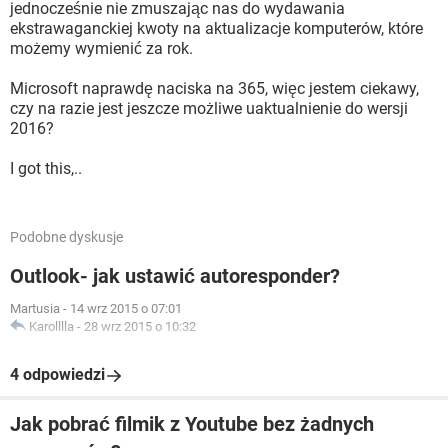
jednocześnie nie zmuszając nas do wydawania
ekstrawaganckiej kwoty na aktualizacje komputerów, które
możemy wymienić za rok.
Microsoft naprawdę naciska na 365, więc jestem ciekawy,
czy na razie jest jeszcze możliwe uaktualnienie do wersji
2016?
I got this,..
Podobne dyskusje
Outlook- jak ustawić autoresponder?
Martusia
-
14 wrz 2015 o 07:01
Karolllla
-
28 wrz 2015 o 10:32
4 odpowiedzi
Jak pobrać filmik z Youtube bez żadnych