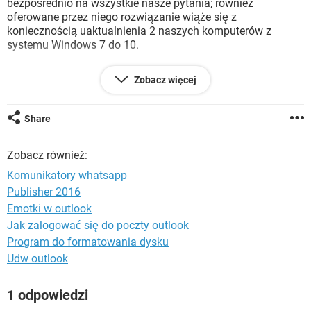
bezpośrednio na wszystkie nasze pytania; również
WINDOWS 10
oferowane przez niego rozwiązanie wiąże się z
koniecznością uaktualnienia 2 naszych komputerów z
systemu Windows 7 do 10.
Ponieważ planujemy dokonać poważnej aktualizacji za
Zobacz więcej
około rok (bardziej niż prawdopodobne, z nowymi
komputerami itp.), tak naprawdę potrzebujemy tylko
opatrunku na następny rok. Z tego, co mogę powiedzieć,
Share
pakiet Office 2016 jest zgodny z systemem Windows 7 i
powinien zapewnić nam przetrwanie w przyszłym roku,
Zobacz również:
jednocześnie nie zmuszając nas do wydawania
ekstrawaganckiej kwoty na aktualizacje komputerów, które
Komunikatory whatsapp
możemy wymienić za rok.
Publisher 2016
Emotki w outlook
Microsoft naprawdę naciska na 365, więc jestem ciekawy,
czy na razie jest jeszcze możliwe uaktualnienie do wersji
Jak zalogować się do poczty outlook
2016?
Program do formatowania dysku
Udw outlook
1 odpowiedzi