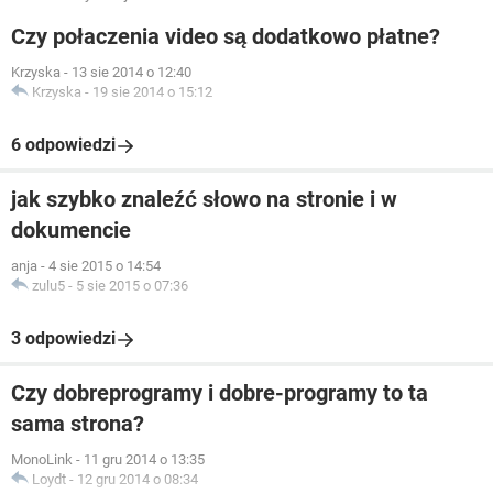
Czy połaczenia video są dodatkowo płatne?
Krzyska
-
13 sie 2014 o 12:40
Krzyska
-
19 sie 2014 o 15:12
6 odpowiedzi
jak szybko znaleźć słowo na stronie i w
dokumencie
anja
-
4 sie 2015 o 14:54
zulu5
-
5 sie 2015 o 07:36
3 odpowiedzi
Czy dobreprogramy i dobre-programy to ta
sama strona?
MonoLink
-
11 gru 2014 o 13:35
Loydt
-
12 gru 2014 o 08:34