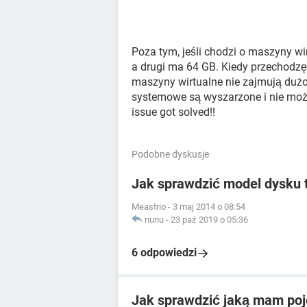
Poza tym, jeśli chodzi o maszyny wi
a drugi ma 64 GB. Kiedy przechodzę
maszyny wirtualne nie zajmują dużo
systemowe są wyszarzone i nie moż
issue got solved!!
Podobne dyskusje
Jak sprawdzić model dysku
Meastrio
-
3 maj 2014 o 08:54
nunu
-
23 paź 2019 o 05:36
6 odpowiedzi
Jak sprawdzić jaką mam po