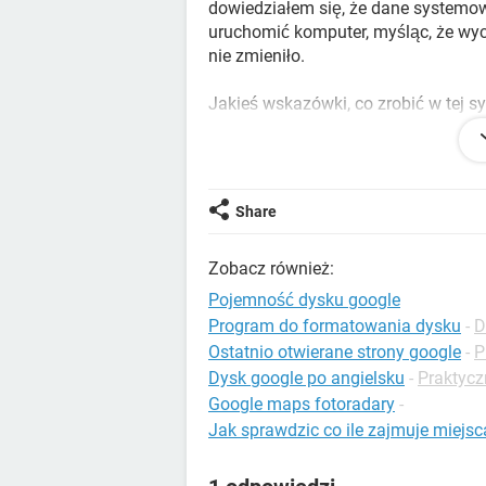
dowiedziałem się, że dane systemo
uruchomić komputer, myśląc, że wyc
nie zmieniło.
Jakieś wskazówki, co zrobić w tej syt
pozwala lepiej przyjrzeć się winowa
Przepraszam, jestem trochę nowicju
jest to coś, o co naprawdę muszę si
Share
Zobacz również:
Poza tym, jeśli chodzi o maszyny wi
Pojemność dysku google
a drugi ma 64 GB. Kiedy przechodzę
Program do formatowania dysku
-
D
maszyny wirtualne nie zajmują dużo
Ostatnio otwierane strony google
-
P
systemowe są wyszarzone i nie moż
Dysk google po angielsku
-
Praktycz
Google maps fotoradary
-
Jak sprawdzic co ile zajmuje miejs