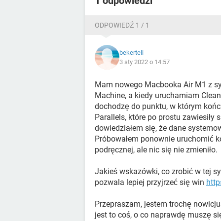
1 odpowiedzi
ODPOWIEDŹ 1 / 1
bekerteli
3 sty 2022 o 14:57
Mam nowego Macbooka Air M1 z sy
Machine, a kiedy uruchamiam Clean
dochodzę do punktu, w którym końc
Parallels, które po prostu zawiesiły 
dowiedziałem się, że dane systemo
Próbowałem ponownie uruchomić ko
podręcznej, ale nic się nie zmieniło.
Jakieś wskazówki, co zrobić w tej syt
pozwala lepiej przyjrzeć się win
http
Przepraszam, jestem trochę nowicju
jest to coś, o co naprawdę muszę si