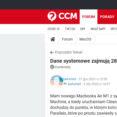
FORUM
PORADY
COVID-19
TIKTOK
GRY
WHATSAPP
SPO
Forum
MacOS
Poprzedni Temat
Dane systemowe zajmują 28
Zamknięty
bekerteli
- 31 gru 2021 o 12:00
bekerteli
-
3 sty 2022 o 14:57
Mam nowego Macbooka Air M1 z sy
Machine, a kiedy uruchamiam Clean
dochodzę do punktu, w którym końc
Parallels, które po prostu zawiesiły 