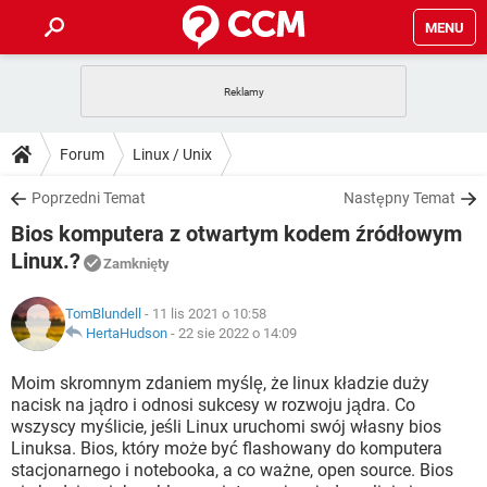
MENU
STRONA GŁÓWNA
YOUTUBE
TIKTOK
PORADY
Forum
Linux / Unix
GRY
WHATSAPP
PlayStation
TIKTOK
DO POBRANIA
Poprzedni Temat
Następny Temat
SPOTIFY
NETFLIX
GRY
WHATSAPP
Bios komputera z otwartym kodem źródłowym
INSTAGRAM
ANDROID
FACEBOOK
TIKTOK
FORUM
SPOTIFY
NETFLIX
Linux.?
Zamknięty
WINDOWS 10
GRY
WHATSAPP
INSTAGRAM
COVID-19
FACEBOOK
TIKTOK
ARTYKUŁY
IOS
NETFLIX
TomBlundell
- 11 lis 2021 o 10:58
WINDOWS 10
GRY
WHATSAPP
HertaHudson
-
22 sie 2022 o 14:09
INSTAGRAM
COVID-19
FACEBOOK
TIKTOK
SPOTIFY
NETFLIX
Moim skromnym zdaniem myślę, że linux kładzie duży
WINDOWS 10
GRY
WHATSAPP
INSTAGRAM
FACEBOOK
nacisk na jądro i odnosi sukcesy w rozwoju jądra. Co
SPOTIFY
NETFLIX
wszyscy myślicie, jeśli Linux uruchomi swój własny bios
WINDOWS 10
Linuksa. Bios, który może być flashowany do komputera
INSTAGRAM
FACEBOOK
stacjonarnego i notebooka, a co ważne, open source. Bios