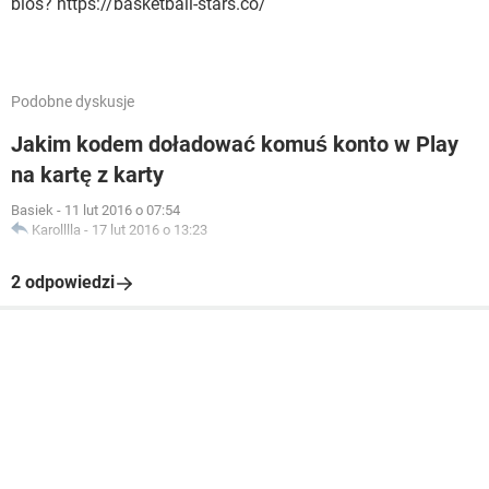
bios? https://basketball-stars.co/
Podobne dyskusje
Jakim kodem doładować komuś konto w Play
na kartę z karty
Basiek
-
11 lut 2016 o 07:54
Karolllla
-
17 lut 2016 o 13:23
2 odpowiedzi