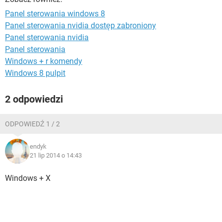
WINDOWS 10
Panel sterowania windows 8
Panel sterowania nvidia dostęp zabroniony
Panel sterowania nvidia
Panel sterowania
Windows + r komendy
Windows 8 pulpit
2 odpowiedzi
ODPOWIEDŹ 1 / 2
endyk
21 lip 2014 o 14:43
Windows + X