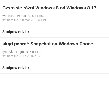
Czym się różni Windows 8 od Windows 8.1?
winda10
-
19 mar 2015 o 13:59
Karolllla
-
20 mar 2015 o 11:45
3 odpowiedzi
skąd pobrać Snapchat na Windows Phone
rybczyk
-
14 gru 2015 o 14:22
Karolllla
-
8 lut 2016 o 12:11
3 odpowiedzi