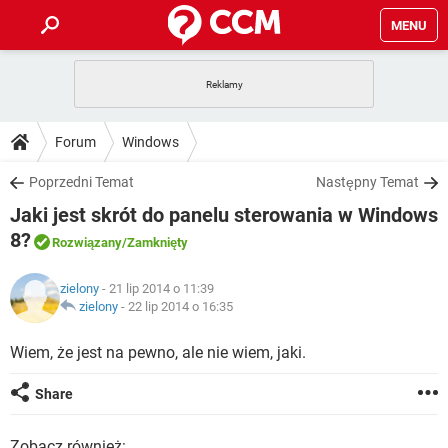
MENU
STRONA GŁÓWNA
YOUTUBE
TIKTOK
PORADY
Forum
Windows
GRY
WHATSAPP
PlayStation
TIKTOK
DO POBRANIA
Poprzedni Temat
Następny Temat
SPOTIFY
NETFLIX
GRY
WHATSAPP
Jaki jest skrót do panelu sterowania w Windows
INSTAGRAM
ANDROID
FACEBOOK
TIKTOK
FORUM
SPOTIFY
NETFLIX
8?
Rozwiązany
/Zamknięty
WINDOWS 10
GRY
WHATSAPP
INSTAGRAM
COVID-19
FACEBOOK
TIKTOK
ARTYKUŁY
IOS
NETFLIX
zielony
- 21 lip 2014 o 11:39
WINDOWS 10
GRY
WHATSAPP
zielony
-
22 lip 2014 o 16:35
INSTAGRAM
COVID-19
FACEBOOK
TIKTOK
SPOTIFY
NETFLIX
Wiem, że jest na pewno, ale nie wiem, jaki.
WINDOWS 10
GRY
WHATSAPP
INSTAGRAM
FACEBOOK
SPOTIFY
NETFLIX
Share
WINDOWS 10
INSTAGRAM
FACEBOOK
Zobacz również: