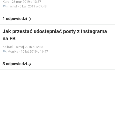
Karo
-
26 mar 2019 o 13:37
michvl
-
5 kwi 2019 o 07:48
1 odpowiedzi
Jak przestać udostępniać posty z Instagrama
na FB
KaliKeli
-
4 maj 2016 o 12:33
Monika
-
10 lut 2019 o 16:47
3 odpowiedzi