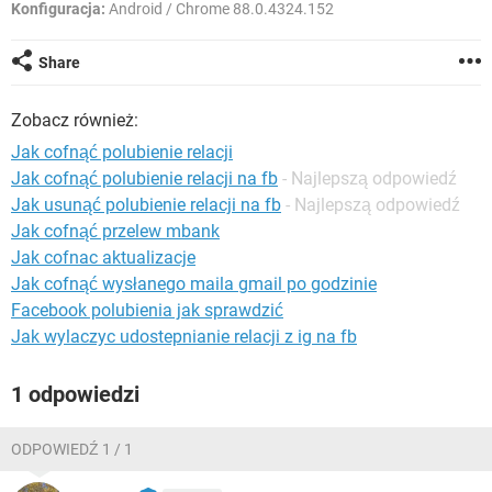
WINDOWS 10
Konfiguracja:
Android / Chrome 88.0.4324.152
Share
Zobacz również:
Jak cofnąć polubienie relacji
Jak cofnąć polubienie relacji na fb
- Najlepszą odpowiedź
Jak usunąć polubienie relacji na fb
- Najlepszą odpowiedź
Jak cofnąć przelew mbank
Jak cofnac aktualizacje
Jak cofnąć wysłanego maila gmail po godzinie
Facebook polubienia jak sprawdzić
Jak wylaczyc udostepnianie relacji z ig na fb
1 odpowiedzi
ODPOWIEDŹ 1 / 1