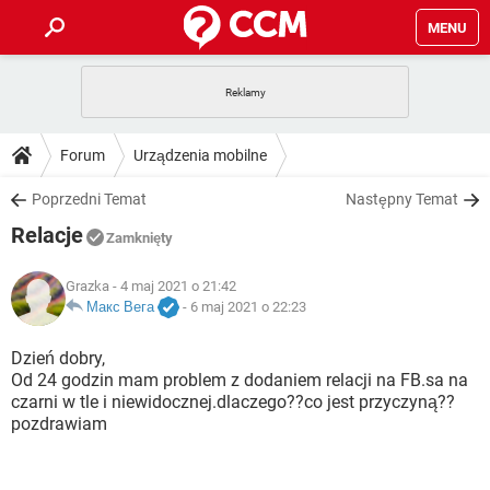
MENU
STRONA GŁÓWNA
YOUTUBE
TIKTOK
PORADY
Forum
Urządzenia mobilne
GRY
WHATSAPP
PlayStation
TIKTOK
DO POBRANIA
Poprzedni Temat
Następny Temat
SPOTIFY
NETFLIX
GRY
WHATSAPP
Relacje
INSTAGRAM
ANDROID
FACEBOOK
TIKTOK
Zamknięty
FORUM
SPOTIFY
NETFLIX
WINDOWS 10
GRY
WHATSAPP
Grazka
- 4 maj 2021 o 21:42
INSTAGRAM
COVID-19
FACEBOOK
TIKTOK
ARTYKUŁY
Макс Вега
-
6 maj 2021 o 22:23
IOS
NETFLIX
WINDOWS 10
GRY
WHATSAPP
INSTAGRAM
COVID-19
FACEBOOK
TIKTOK
Dzień dobry,
SPOTIFY
NETFLIX
Od 24 godzin mam problem z dodaniem relacji na FB.sa na
WINDOWS 10
GRY
WHATSAPP
czarni w tle i niewidocznej.dlaczego??co jest przyczyną??
INSTAGRAM
FACEBOOK
pozdrawiam
SPOTIFY
NETFLIX
WINDOWS 10
INSTAGRAM
FACEBOOK