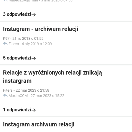
Mateusz90@mati
-
3 mar 2020 o 07:58
3 odpowiedzi
Instagram - archiwum relacji
K97
-
21 lis 2018 o 01:55
Floreo
-
4 sty 2019 o 12:09
5 odpowiedzi
Relacje z wyróżnionych relacji znikają
instargram
Piters
-
22 mar 2023 o 21:58
MaximCCM
-
27 mar 2023 o 15:22
1 odpowiedzi
Instagram archiwum relacji