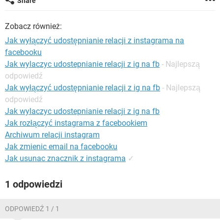
Share
WINDOWS 10
Zobacz również:
Jak wyłączyć udostępnianie relacji z instagrama na
facebooku
Jak wylaczyc udostepnianie relacji z ig na fb
- Najlepszą
odpowiedź
Jak wyłączyć udostępnianie relacji z ig na fb
- Najlepszą
odpowiedź
Jak wylaczyc udostepnianie relacji z ig na fb
Jak rozłączyć instagrama z facebookiem
Archiwum relacji instagram
Jak zmienic email na facebooku
Jak usunac znacznik z instagrama
✓
1 odpowiedzi
ODPOWIEDŹ 1 / 1