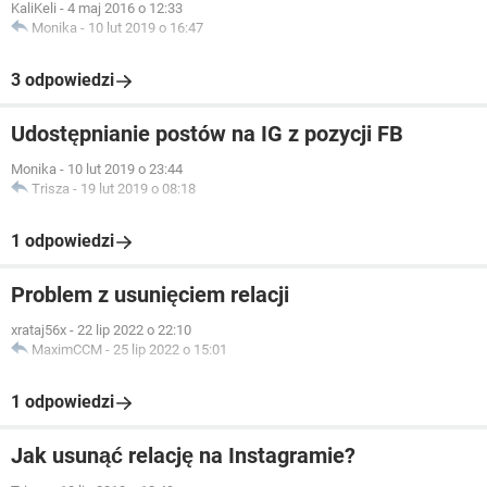
KaliKeli
-
4 maj 2016 o 12:33
Monika
-
10 lut 2019 o 16:47
3 odpowiedzi
Udostępnianie postów na IG z pozycji FB
Monika
-
10 lut 2019 o 23:44
Trisza
-
19 lut 2019 o 08:18
1 odpowiedzi
Problem z usunięciem relacji
xrataj56x
-
22 lip 2022 o 22:10
MaximCCM
-
25 lip 2022 o 15:01
1 odpowiedzi
Jak usunąć relację na Instagramie?