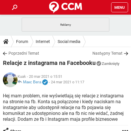
MENU
STRONA GŁÓWNA
YOUTUBE
TIKTOK
PORADY
Forum
Internet
Social media
GRY
WHATSAPP
PlayStation
TIKTOK
DO POBRANIA
Poprzedni Temat
Następny Temat
SPOTIFY
NETFLIX
GRY
WHATSAPP
Relacje z instagrama na Facebooku
INSTAGRAM
ANDROID
FACEBOOK
TIKTOK
Zamknięty
FORUM
SPOTIFY
NETFLIX
WINDOWS 10
GRY
WHATSAPP
Kuak
- 20 mar 2021 o 15:51
INSTAGRAM
COVID-19
FACEBOOK
TIKTOK
ARTYKUŁY
Макс Вега
-
24 mar 2021 o 11:17
IOS
NETFLIX
WINDOWS 10
GRY
WHATSAPP
INSTAGRAM
COVID-19
FACEBOOK
TIKTOK
Hej mam problem, nie wyświetlają się relacje z instagrama
SPOTIFY
NETFLIX
na stronie na fb. Konta są połączone i kiedy naciskam na
WINDOWS 10
GRY
WHATSAPP
instagramie aby udostępnił relacje na fb pojawia się
INSTAGRAM
FACEBOOK
komunikat ze udostępniono ale na fb nic nie widać, żadnej
SPOTIFY
NETFLIX
WINDOWS 10
relacji. Dodam ze fb i Instagram maja profile biznesowe
INSTAGRAM
FACEBOOK