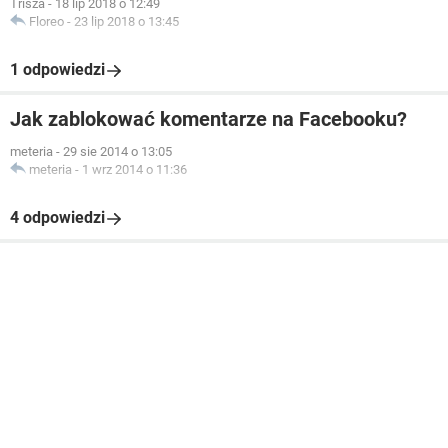
Trisza
-
18 lip 2018 o 12:49
Floreo
-
23 lip 2018 o 13:45
1 odpowiedzi
Jak zablokować komentarze na Facebooku?
meteria
-
29 sie 2014 o 13:05
meteria
-
1 wrz 2014 o 11:36
4 odpowiedzi