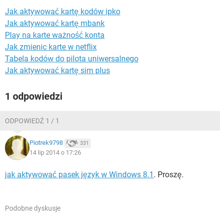
WINDOWS 10
Jak aktywować kartę kodów ipko
Jak aktywować kartę mbank
Play na karte ważność konta
Jak zmienic karte w netflix
Tabela kodów do pilota uniwersalnego
Jak aktywować kartę sim plus
1 odpowiedzi
ODPOWIEDŹ 1 / 1
Piotrek9798
331
14 lip 2014 o 17:26
jak aktywować pasek język w Windows 8.1
. Proszę.
Podobne dyskusje