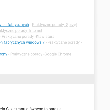
wien fabrycznych
-
Praktyczne porady -Sprzęt
aktyczne porady -Internet
-
Praktyczne porady -Klawiatura
eń fabrycznych windows 7
-
Praktyczne porady -
trony
-
Praktyczne porady -Google Chrome
nęła Ci z ekranu głównego to bardziej