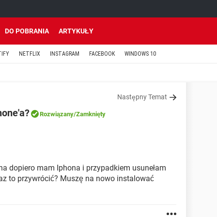
DO POBRANIA
ARTYKUŁY
TIFY
NETFLIX
INSTAGRAM
FACEBOOK
WINDOWS 10
Następny Temat
hone'a?
Rozwiązany
/Zamknięty
awna dopiero mam Iphona i przypadkiem usunełam
raz to przywrócić? Muszę na nowo instalować