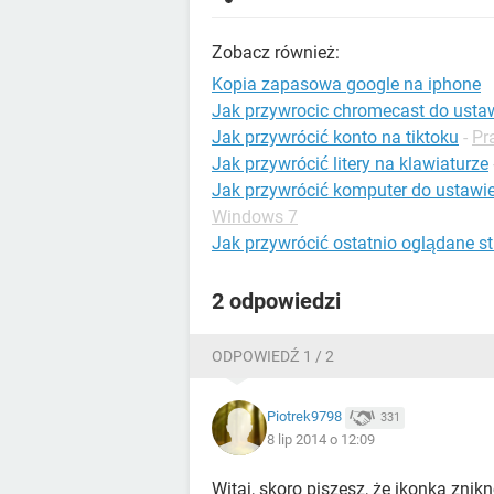
Zobacz również:
Kopia zapasowa google na iphone
Jak przywrocic chromecast do usta
Jak przywrócić konto na tiktoku
-
Pr
Jak przywrócić litery na klawiaturze
Jak przywrócić komputer do ustawi
Windows 7
Jak przywrócić ostatnio oglądane s
2 odpowiedzi
ODPOWIEDŹ 1 / 2
Piotrek9798
331
8 lip 2014 o 12:09
Witaj, skoro piszesz, że ikonka znik