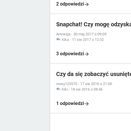
2 odpowiedzi
Snapchat! Czy mogę odzysk
Amnezja
-
30 maj 2017 o 09:05
Kika
-
11 sie 2017 o 12:32
3 odpowiedzi
Czy da się zobaczyć usunię
nowy123570
-
17 sie 2016 o 21:00
Kiki
-
18 sie 2016 o 08:46
1 odpowiedzi