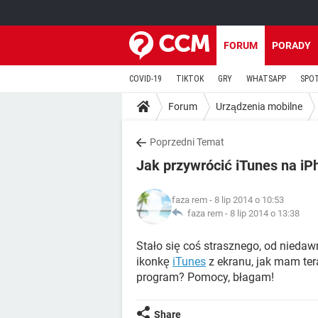
FORUM
PORADY
COVID-19
TIKTOK
GRY
WHATSAPP
SPO
Forum
Urządzenia mobilne
Poprzedni Temat
Jak przywrócić iTunes na iP
faza rem
- 8 lip 2014 o 10:53
faza rem -
8 lip 2014 o 13:38
Stało się coś strasznego, od nied
ikonkę
iTunes
z ekranu, jak mam te
program? Pomocy, błagam!
Share