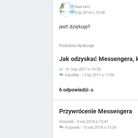
faza rem
8 lip 2014 o 13:38
jest! dziękuję!!
Podobne dyskusje
Jak odzyskać Messengera, 
st
-
31 mar 2017 o 10:28
Karolllla
-
17 lip 2017 o 17:00
6 odpowiedzi
Przywrócenie Messengera
Krzysiek
-
9 sie 2018 o 12:41
Krzysiek
-
10 sie 2018 o 10:36