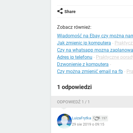
Share
Zobacz również:
Wiadomość na Ebay czy można nam
Jak zmienic ip komputera
-
Praktycz
Czy na whatsapp mozna zaplanow
Adres ip telefonu
-
Praktyczne porad
Dzwonienie z komputera
-
Czy można zmienić email na fb
-
Pr
1 odpowiedzi
ODPOWIEDŹ 1 / 1
LuizaFrytka
197
29 sie 2019 o 09:15