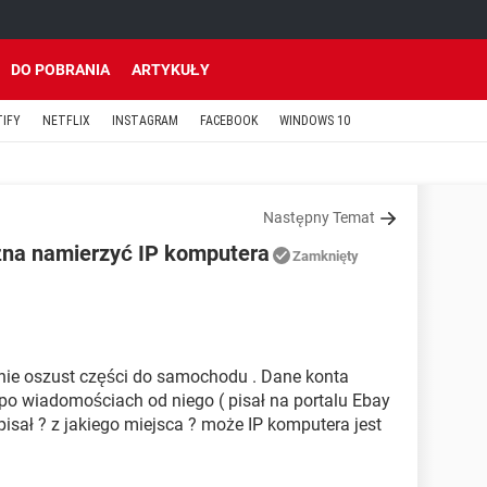
DO POBRANIA
ARTYKUŁY
TIFY
NETFLIX
INSTAGRAM
FACEBOOK
WINDOWS 10
Następny Temat
na namierzyć IP komputera
Zamknięty
nie oszust części do samochodu . Dane konta
po wiadomościach od niego ( pisał na portalu Ebay
isał ? z jakiego miejsca ? może IP komputera jest