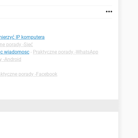
ierzyć IP komputera
ne porady -Sieć
ac wiadomosc
-
Praktyczne porady -WhatsApp
y -Android
aktyczne porady -Facebook