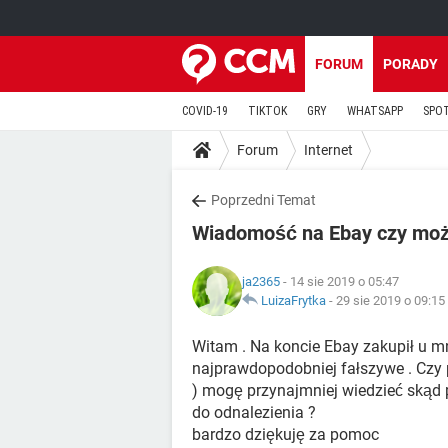
FORUM
PORADY
COVID-19
TIKTOK
GRY
WHATSAPP
SPO
Forum
Internet
Poprzedni Temat
Wiadomość na Ebay czy moż
ja2365
- 14 sie 2019 o 05:47
LuizaFrytka
-
29 sie 2019 o 09:15
Witam . Na koncie Ebay zakupił u m
najprawdopodobniej fałszywe . Czy 
) mogę przynajmniej wiedzieć skąd p
do odnalezienia ?
bardzo dziękuję za pomoc