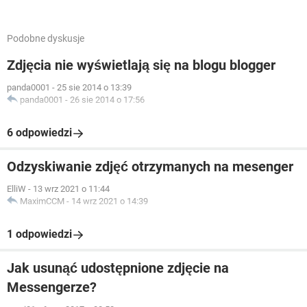
Podobne dyskusje
Zdjęcia nie wyświetlają się na blogu blogger
panda0001
-
25 sie 2014 o 13:39
panda0001
-
26 sie 2014 o 17:56
6 odpowiedzi
Odzyskiwanie zdjęć otrzymanych na mesenger
ElliW
-
13 wrz 2021 o 11:44
MaximCCM
-
14 wrz 2021 o 14:39
1 odpowiedzi
Jak usunąć udostępnione zdjęcie na
Messengerze?