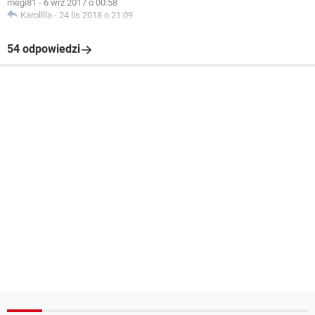
megi81
-
6 wrz 2017 o 00:58
Karolllla
-
24 lis 2018 o 21:09
54 odpowiedzi