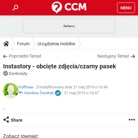
MENU
STRONA GŁÓWNA
YOUTUBE
TIKTOK
PORADY
Forum
Urządzenia mobilne
GRY
WHATSAPP
PlayStation
TIKTOK
DO POBRANIA
Poprzedni Temat
Następny Temat
SPOTIFY
NETFLIX
GRY
WHATSAPP
Instastory - obcięte zdjęcia/czarny pasek
INSTAGRAM
ANDROID
FACEBOOK
TIKTOK
FORUM
SPOTIFY
NETFLIX
Zamknięty
WINDOWS 10
GRY
WHATSAPP
INSTAGRAM
COVID-19
FACEBOOK
TIKTOK
ARTYKUŁY
Koffinaa
- Zmodyfikowany dnia 21 maj 2019 o 16:46
IOS
NETFLIX
WINDOWS 10
GRY
WHATSAPP
Karolina Świdrak
-
21 maj 2019 o 16:47
INSTAGRAM
COVID-19
FACEBOOK
TIKTOK
SPOTIFY
NETFLIX
..
WINDOWS 10
GRY
WHATSAPP
INSTAGRAM
FACEBOOK
SPOTIFY
NETFLIX
Share
WINDOWS 10
INSTAGRAM
FACEBOOK
Zobacz również: