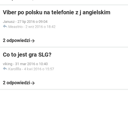
Viber po polsku na telefonie z j angielskim
Janusz
-
27 lip 2016 o 09:04
Meastrio
-
2 wrz 2016 o 18:42
2 odpowiedzi
Co to jest gra SLG?
viking
-
31 mar 2016 o 10:40
Karolllla
-
4 kwi 2016 o 15:57
2 odpowiedzi