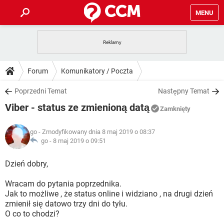
MENU
STRONA GŁÓWNA
YOUTUBE
TIKTOK
PORADY
Forum
Komunikatory / Poczta
GRY
WHATSAPP
PlayStation
TIKTOK
DO POBRANIA
Poprzedni Temat
Następny Temat
SPOTIFY
NETFLIX
GRY
WHATSAPP
Viber - status ze zmienioną datą
INSTAGRAM
ANDROID
FACEBOOK
TIKTOK
Zamknięty
FORUM
SPOTIFY
NETFLIX
WINDOWS 10
GRY
WHATSAPP
go
- Zmodyfikowany dnia 8 maj 2019 o 08:37
INSTAGRAM
COVID-19
FACEBOOK
TIKTOK
ARTYKUŁY
go -
8 maj 2019 o 09:51
IOS
NETFLIX
WINDOWS 10
GRY
WHATSAPP
INSTAGRAM
COVID-19
FACEBOOK
TIKTOK
Dzień dobry,
SPOTIFY
NETFLIX
WINDOWS 10
GRY
WHATSAPP
Wracam do pytania poprzednika.
INSTAGRAM
FACEBOOK
Jak to możliwe , że status online i widziano , na drugi dzień
SPOTIFY
NETFLIX
WINDOWS 10
zmienił się datowo trzy dni do tyłu.
INSTAGRAM
FACEBOOK
O co to chodzi?