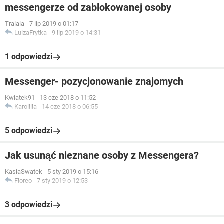
messengerze od zablokowanej osoby
Tralala
-
7 lip 2019 o 01:17
LuizaFrytka
-
9 lip 2019 o 14:31
1 odpowiedzi
Messenger- pozycjonowanie znajomych
Kwiatek91
-
13 cze 2018 o 11:52
Karolllla
-
14 cze 2018 o 06:55
5 odpowiedzi
Jak usunąć nieznane osoby z Messengera?
KasiaSwatek
-
5 sty 2019 o 15:16
Floreo
-
7 sty 2019 o 12:53
3 odpowiedzi