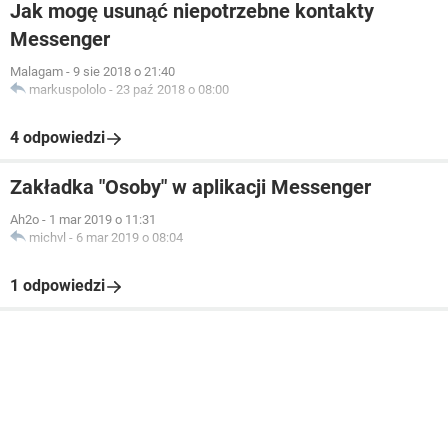
Jak mogę usunąć niepotrzebne kontakty
Messenger
Malagam
-
9 sie 2018 o 21:40
markuspololo
-
23 paź 2018 o 08:00
4 odpowiedzi
Zakładka "Osoby" w aplikacji Messenger
Ah2o
-
1 mar 2019 o 11:31
michvl
-
6 mar 2019 o 08:04
1 odpowiedzi