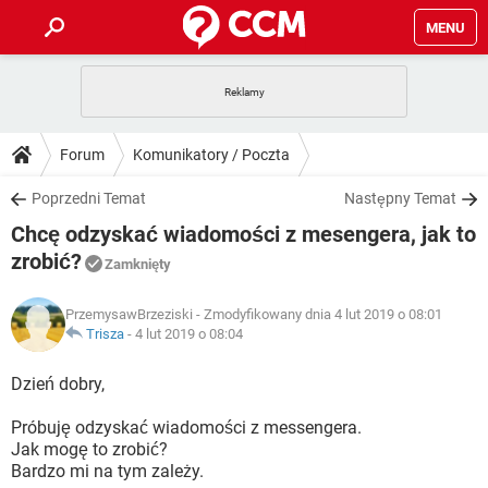
MENU
STRONA GŁÓWNA
YOUTUBE
TIKTOK
PORADY
Forum
Komunikatory / Poczta
GRY
WHATSAPP
PlayStation
TIKTOK
DO POBRANIA
Poprzedni Temat
Następny Temat
SPOTIFY
NETFLIX
GRY
WHATSAPP
Chcę odzyskać wiadomości z mesengera, jak to
INSTAGRAM
ANDROID
FACEBOOK
TIKTOK
FORUM
SPOTIFY
NETFLIX
zrobić?
Zamknięty
WINDOWS 10
GRY
WHATSAPP
INSTAGRAM
COVID-19
FACEBOOK
TIKTOK
ARTYKUŁY
IOS
NETFLIX
PrzemysawBrzeziski
- Zmodyfikowany dnia 4 lut 2019 o 08:01
WINDOWS 10
GRY
WHATSAPP
Trisza
-
4 lut 2019 o 08:04
INSTAGRAM
COVID-19
FACEBOOK
TIKTOK
SPOTIFY
NETFLIX
Dzień dobry,
WINDOWS 10
GRY
WHATSAPP
INSTAGRAM
FACEBOOK
SPOTIFY
NETFLIX
Próbuję odzyskać wiadomości z messengera.
WINDOWS 10
Jak mogę to zrobić?
INSTAGRAM
FACEBOOK
Bardzo mi na tym zależy.