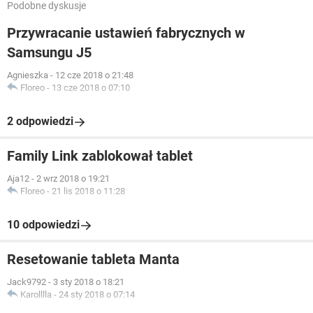
Podobne dyskusje
Przywracanie ustawień fabrycznych w
Samsungu J5
Agnieszka
-
12 cze 2018 o 21:48
Floreo
-
13 cze 2018 o 07:10
2 odpowiedzi
Family Link zablokował tablet
Aja12
-
2 wrz 2018 o 19:21
Floreo
-
21 lis 2018 o 11:28
10 odpowiedzi
Resetowanie tableta Manta
Jack9792
-
3 sty 2018 o 18:21
Karolllla
-
24 sty 2018 o 07:14