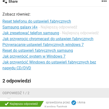
Share
WINDOWS 10
Zobacz również:
Reset telefonu do ustawień fabrycznych
Samsung galaxy j4+
- Najlepszą odpowiedź
Jak zresetować telefon samsung
- Najlepszą odpowiedź
Jak przywrocic chromecast do ustawien fabrycznych
Przywracanie ustawień fabrycznych windows 7
Reset do ustawień fabrycznych samsung
Jak przywrócić system w Windows 7
Jak przywrócić Windows do ustawień fabrycznych bez
napędu CD/DVD
2 odpowiedzi
ODPOWIEDŹ 1 / 2
sprawdzona przez:
i
Anna
Najlepsza odpowiedź
Karolina Świdrak