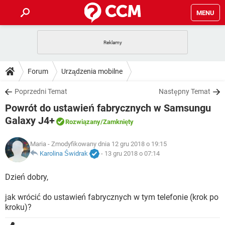
MENU
STRONA GŁÓWNA
YOUTUBE
TIKTOK
PORADY
Forum
Urządzenia mobilne
GRY
WHATSAPP
PlayStation
TIKTOK
DO POBRANIA
Poprzedni Temat
Następny Temat
SPOTIFY
NETFLIX
GRY
WHATSAPP
Powrót do ustawień fabrycznych w Samsungu
INSTAGRAM
ANDROID
FACEBOOK
TIKTOK
FORUM
SPOTIFY
NETFLIX
Galaxy J4+
Rozwiązany
/Zamknięty
WINDOWS 10
GRY
WHATSAPP
INSTAGRAM
COVID-19
FACEBOOK
TIKTOK
ARTYKUŁY
IOS
NETFLIX
Maria
- Zmodyfikowany dnia 12 gru 2018 o 19:15
WINDOWS 10
GRY
WHATSAPP
Karolina Świdrak
-
13 gru 2018 o 07:14
INSTAGRAM
COVID-19
FACEBOOK
TIKTOK
SPOTIFY
NETFLIX
Dzień dobry,
WINDOWS 10
GRY
WHATSAPP
INSTAGRAM
FACEBOOK
SPOTIFY
NETFLIX
jak wrócić do ustawień fabrycznych w tym telefonie (krok po
WINDOWS 10
kroku)?
INSTAGRAM
FACEBOOK