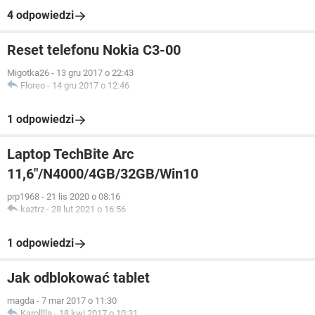
4 odpowiedzi
Reset telefonu Nokia C3-00
Migotka26
-
13 gru 2017 o 22:43
Floreo
-
14 gru 2017 o 12:46
1 odpowiedzi
Laptop TechBite Arc
11,6"/N4000/4GB/32GB/Win10
prp1968
-
21 lis 2020 o 08:16
kaztrz
-
28 lut 2021 o 16:56
1 odpowiedzi
Jak odblokować tablet
magda
-
7 mar 2017 o 11:30
Karolllla
-
18 kwi 2017 o 10:31