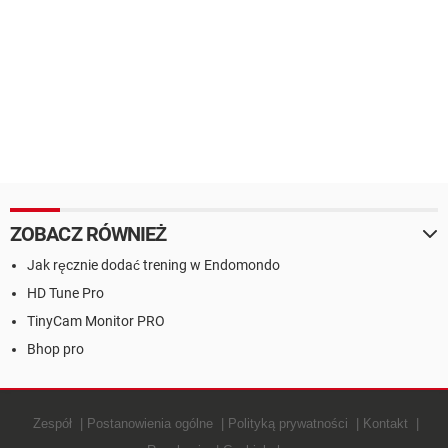
ZOBACZ RÓWNIEŻ
Jak ręcznie dodać trening w Endomondo
HD Tune Pro
TinyCam Monitor PRO
Bhop pro
Zespół
Postanowienia ogólne
Polityką prywatności
Kontakt