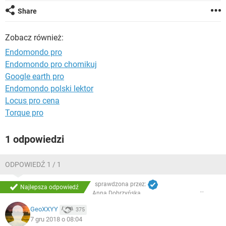
WINDOWS 10
Share
Zobacz również:
Endomondo pro
Endomondo pro chomikuj
Google earth pro
Endomondo polski lektor
Locus pro cena
Torque pro
1 odpowiedzi
ODPOWIEDŹ 1 / 1
sprawdzona przez:
Najlepsza odpowiedź
Anna Dobrzyńska
GeoXXYY
375
7 gru 2018 o 08:04