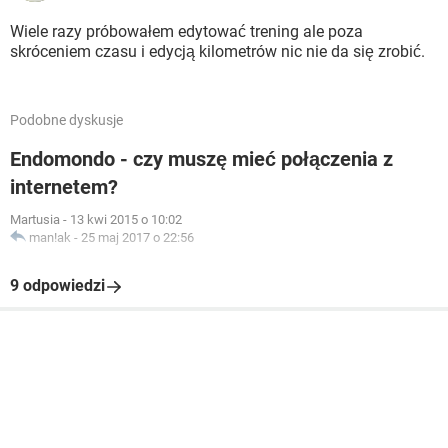
Wiele razy próbowałem edytować trening ale poza
skróceniem czasu i edycją kilometrów nic nie da się zrobić.
Podobne dyskusje
Endomondo - czy muszę mieć połączenia z
internetem?
Martusia
-
13 kwi 2015 o 10:02
man!ak
-
25 maj 2017 o 22:56
9 odpowiedzi