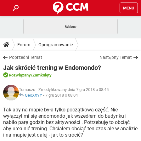
MENU
STRONA GŁÓWNA
YOUTUBE
TIKTOK
PORADY
Forum
Oprogramowanie
GRY
WHATSAPP
PlayStation
TIKTOK
DO POBRANIA
Poprzedni Temat
Następny Temat
SPOTIFY
NETFLIX
GRY
WHATSAPP
Jak skrócić trening w Endomondo?
INSTAGRAM
ANDROID
FACEBOOK
TIKTOK
FORUM
SPOTIFY
NETFLIX
Rozwiązany
/Zamknięty
WINDOWS 10
GRY
WHATSAPP
INSTAGRAM
COVID-19
FACEBOOK
TIKTOK
ARTYKUŁY
IOS
Tomaszs
- Zmodyfikowany dnia 7 gru 2018 o 08:45
NETFLIX
WINDOWS 10
GRY
WHATSAPP
GeoXXYY
-
7 gru 2018 o 08:04
INSTAGRAM
COVID-19
FACEBOOK
TIKTOK
SPOTIFY
NETFLIX
Tak aby na mapie była tylko początkowa część. Nie
WINDOWS 10
GRY
WHATSAPP
wyłączył mi się endomondo jak wszedłem do budynku i
INSTAGRAM
FACEBOOK
nabiło parę godzin bez aktywności . Potrzebuję to obciąć
SPOTIFY
NETFLIX
WINDOWS 10
aby urealnić trening. Chciałem obciąć ten czas ale w analizie
INSTAGRAM
FACEBOOK
i na mapie jest dalej - jak to skrócić?