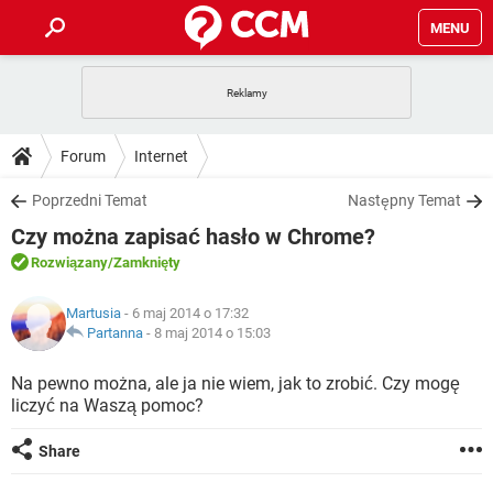
MENU
STRONA GŁÓWNA
YOUTUBE
TIKTOK
PORADY
Forum
Internet
GRY
WHATSAPP
PlayStation
TIKTOK
DO POBRANIA
Poprzedni Temat
Następny Temat
SPOTIFY
NETFLIX
GRY
WHATSAPP
Czy można zapisać hasło w Chrome?
INSTAGRAM
ANDROID
FACEBOOK
TIKTOK
FORUM
SPOTIFY
NETFLIX
Rozwiązany
/Zamknięty
WINDOWS 10
GRY
WHATSAPP
INSTAGRAM
COVID-19
FACEBOOK
TIKTOK
ARTYKUŁY
IOS
Martusia
- 6 maj 2014 o 17:32
NETFLIX
WINDOWS 10
GRY
WHATSAPP
Partanna
-
8 maj 2014 o 15:03
INSTAGRAM
COVID-19
FACEBOOK
TIKTOK
SPOTIFY
NETFLIX
Na pewno można, ale ja nie wiem, jak to zrobić. Czy mogę
WINDOWS 10
GRY
WHATSAPP
liczyć na Waszą pomoc?
INSTAGRAM
FACEBOOK
SPOTIFY
NETFLIX
WINDOWS 10
Share
INSTAGRAM
FACEBOOK