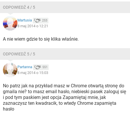
ODPOWIEDŹ 4 / 5
Martusia
253
8 maj 2014 o 12:21
A nie wiem gdzie to się klika właśnie.
ODPOWIEDŹ 5 / 5
Partanna
551
8 maj 2014 o 15:03
No patrz jak na przykład masz w Chrome otwartą stronę do
gmaila nie? to masz email hasło, niebieski pasek zaloguj się
i pod tym paskiem jest opcja Zapamiętaj mnie, jak
zaznaczysz ten kwadracik, to wtedy Chrome zapamięta
hasło