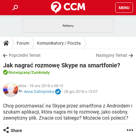
MENU
STRONA GŁÓWNA
YOUTUBE
TIKTOK
PORADY
Forum
Komunikatory / Poczta
GRY
WHATSAPP
PlayStation
TIKTOK
DO POBRANIA
Poprzedni Temat
Następny Temat
SPOTIFY
NETFLIX
GRY
WHATSAPP
Jak nagrać rozmowę Skype na smartfonie?
INSTAGRAM
ANDROID
FACEBOOK
TIKTOK
FORUM
SPOTIFY
NETFLIX
Rozwiązany
/Zamknięty
WINDOWS 10
GRY
WHATSAPP
INSTAGRAM
COVID-19
FACEBOOK
TIKTOK
ARTYKUŁY
eliza
- 18 wrz 2018 o 08:10
IOS
NETFLIX
WINDOWS 10
GRY
WHATSAPP
Anna Dobrzyńska
-
28 gru 2018 o 15:07
INSTAGRAM
COVID-19
FACEBOOK
TIKTOK
SPOTIFY
NETFLIX
Chcę porozmawiać na Skype przez smartfona z Androidem i
WINDOWS 10
GRY
WHATSAPP
szukam aplikacji, która nagra mi tę rozmowę, jako osobny,
INSTAGRAM
FACEBOOK
zewnętrzny plik. Znacie coś takiego? Możecie coś polecić?
SPOTIFY
NETFLIX
WINDOWS 10
INSTAGRAM
FACEBOOK
Share