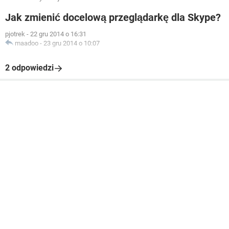
Jak zmienić docelową przeglądarkę dla Skype?
pjotrek
-
22 gru 2014 o 16:31
maadoo
-
23 gru 2014 o 10:07
2 odpowiedzi