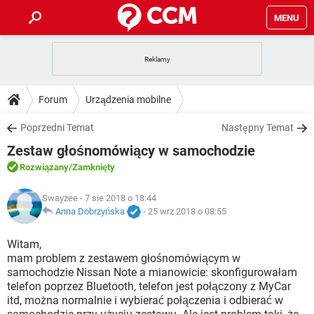
MENU
STRONA GŁÓWNA
YOUTUBE
TIKTOK
PORADY
Forum
Urządzenia mobilne
GRY
WHATSAPP
PlayStation
TIKTOK
DO POBRANIA
Poprzedni Temat
Następny Temat
SPOTIFY
NETFLIX
GRY
WHATSAPP
Zestaw głośnomówiący w samochodzie
INSTAGRAM
ANDROID
FACEBOOK
TIKTOK
FORUM
SPOTIFY
NETFLIX
Rozwiązany
/Zamknięty
WINDOWS 10
GRY
WHATSAPP
INSTAGRAM
COVID-19
FACEBOOK
TIKTOK
ARTYKUŁY
Swayzee
- 7 sie 2018 o 18:44
IOS
NETFLIX
WINDOWS 10
GRY
WHATSAPP
Anna Dobrzyńska
-
25 wrz 2018 o 08:55
INSTAGRAM
COVID-19
FACEBOOK
TIKTOK
SPOTIFY
NETFLIX
Witam,
WINDOWS 10
GRY
WHATSAPP
mam problem z zestawem głośnomówiącym w
INSTAGRAM
FACEBOOK
samochodzie Nissan Note a mianowicie: skonfigurowałam
SPOTIFY
NETFLIX
WINDOWS 10
telefon poprzez Bluetooth, telefon jest połączony z MyCar
INSTAGRAM
FACEBOOK
itd, można normalnie i wybierać połączenia i odbierać w