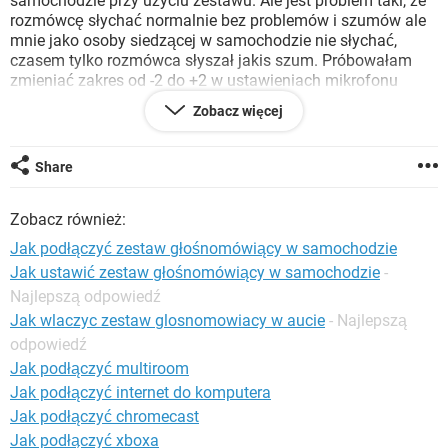
samochodzie przy użyciu zestawu. Ale jest problem taki, że
WINDOWS 10
rozmówcę słychać normalnie bez problemów i szumów ale
mnie jako osoby siedzącej w samochodzie nie słychać,
czasem tylko rozmówca słyszał jakis szum. Próbowałam
zmieniać zakres od -2 do +2 w ustawieniach mikrofonu
podczas połączenia ale to nic nie pomagało. W czym może
Zobacz więcej
być problem? Dodam, że jako telefonu używałam iPhone SE
oraz nokii 5130 express music, żeby sprawdzić, czy to nie
jest po prostu problem z moim telefonem. Ale nie, na
Share
żadnym nie słychać osoby w samochodzie.
Z góry dziękuje za pomoc :).
Zobacz również:
Jak podłączyć zestaw głośnomówiący w samochodzie
Jak ustawić zestaw głośnomówiący w samochodzie
-
Najlepszą odpowiedź
Jak wlaczyc zestaw glosnomowiacy w aucie
- Najlepszą
odpowiedź
Jak podłączyć multiroom
Jak podłączyć internet do komputera
Jak podłączyć chromecast
Jak podłączyć xboxa