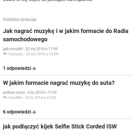
Podobne dyskusje
Jak nagrać muzykę i w jakim formacie do Radia
samochodowego
jajkmsna88
-
22 sie 2016 o 17:59
Gerwazy
-
24 sie 2016 o 14:29
1 odpowiedzi
W jakim formacie nagrać muzykę do auta?
andrew romo
-
6 lis 2014 o 17:03
Karolllla
-
19 lis 2014 o 12:28
6 odpowiedzi
jak podłączyć kijek Selfie Stick Corded ISW