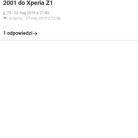
2001 do Xperia Z1
jj_75
-
22 maj 2019 o 21:43
Krzychu
-
27 maj 2019 o 22:56
1 odpowiedzi