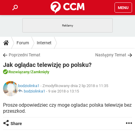
MENU
STRONA GŁÓWNA
YOUTUBE
TIKTOK
PORADY
Forum
Internet
GRY
WHATSAPP
PlayStation
TIKTOK
DO POBRANIA
Poprzedni Temat
Następny Temat
SPOTIFY
NETFLIX
GRY
WHATSAPP
Jak oglądac telewizję po polsku?
INSTAGRAM
ANDROID
FACEBOOK
TIKTOK
FORUM
SPOTIFY
NETFLIX
Rozwiązany
/Zamknięty
WINDOWS 10
GRY
WHATSAPP
INSTAGRAM
COVID-19
FACEBOOK
TIKTOK
ARTYKUŁY
IOS
bodziolinka1
- Zmodyfikowany dnia 2 lip 2018 o 11:35
NETFLIX
WINDOWS 10
GRY
WHATSAPP
bodziolinka1
-
9 sie 2018 o 13:15
INSTAGRAM
COVID-19
FACEBOOK
TIKTOK
SPOTIFY
NETFLIX
Prosze odpowiedziec czy moge ogladac polska telewizje bez
WINDOWS 10
GRY
WHATSAPP
przeszkod.
INSTAGRAM
FACEBOOK
SPOTIFY
NETFLIX
WINDOWS 10
Share
INSTAGRAM
FACEBOOK