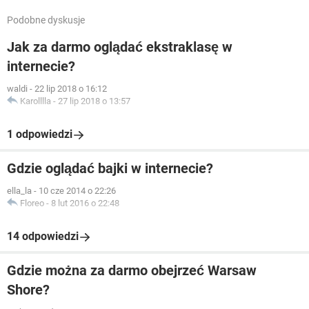
Podobne dyskusje
Jak za darmo oglądać ekstraklasę w
internecie?
waldi
-
22 lip 2018 o 16:12
Karolllla
-
27 lip 2018 o 13:57
1 odpowiedzi
Gdzie oglądać bajki w internecie?
ella_la
-
10 cze 2014 o 22:26
Floreo
-
8 lut 2016 o 22:48
14 odpowiedzi
Gdzie można za darmo obejrzeć Warsaw
Shore?