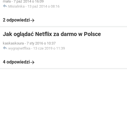
mała
-
7 paź 2014 o 16:09
Misialinka
-
13 paź 2014 o 08:16
2 odpowiedzi
Jak oglądać Netflix za darmo w Polsce
kaskaskoura
-
7 sty 2016 o 10:37
wygrajnetflixa
-
13 cze 2019 o 11:39
4 odpowiedzi