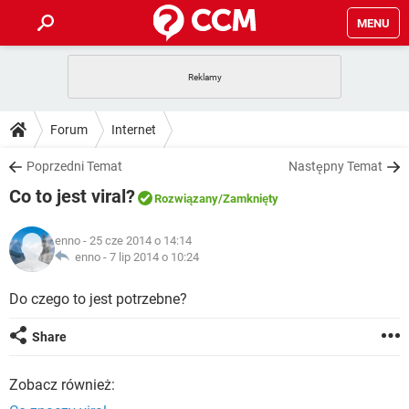
MENU
STRONA GŁÓWNA
YOUTUBE
TIKTOK
PORADY
Forum
Internet
GRY
WHATSAPP
PlayStation
TIKTOK
DO POBRANIA
Poprzedni Temat
Następny Temat
SPOTIFY
NETFLIX
GRY
WHATSAPP
Co to jest viral?
INSTAGRAM
ANDROID
FACEBOOK
TIKTOK
Rozwiązany
/Zamknięty
FORUM
SPOTIFY
NETFLIX
WINDOWS 10
GRY
WHATSAPP
enno
- 25 cze 2014 o 14:14
INSTAGRAM
COVID-19
FACEBOOK
TIKTOK
ARTYKUŁY
enno -
7 lip 2014 o 10:24
IOS
NETFLIX
WINDOWS 10
GRY
WHATSAPP
INSTAGRAM
COVID-19
FACEBOOK
TIKTOK
Do czego to jest potrzebne?
SPOTIFY
NETFLIX
WINDOWS 10
GRY
WHATSAPP
Share
INSTAGRAM
FACEBOOK
SPOTIFY
NETFLIX
WINDOWS 10
Zobacz również:
INSTAGRAM
FACEBOOK