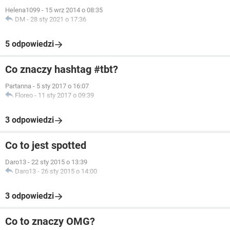
Helena1099
-
15 wrz 2014 o 08:35
DM
-
28 sty 2021 o 17:36
5 odpowiedzi
Co znaczy hashtag #tbt?
Partanna
-
5 sty 2017 o 16:07
Floreo
-
11 sty 2017 o 09:39
3 odpowiedzi
Co to jest spotted
Daro13
-
22 sty 2015 o 13:39
Daro13
-
26 sty 2015 o 14:00
3 odpowiedzi
Co to znaczy OMG?