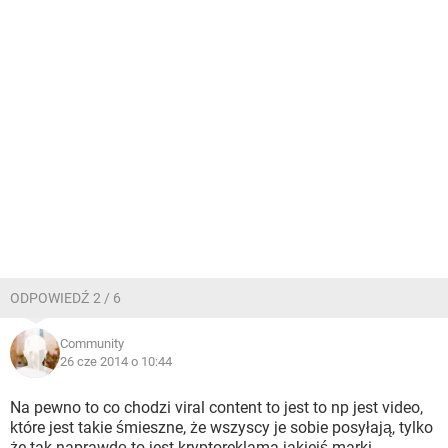
ODPOWIEDŹ 2 / 6
Community
26 cze 2014 o 10:44
Na pewno to co chodzi viral content to jest to np jest video,
które jest takie śmieszne, że wszyscy je sobie posyłają, tylko
że tak naprawdę to jest kryptoreklama jakiejś marki.