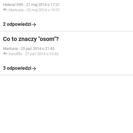
Helena1099
-
21 maj 2014 o 17:21
Martusia
-
22 maj 2014 o 10:21
2 odpowiedzi
Co to znaczy "osom"?
Martusia
-
25 paź 2014 o 21:45
Karolllla
-
27 paź 2014 o 10:42
3 odpowiedzi