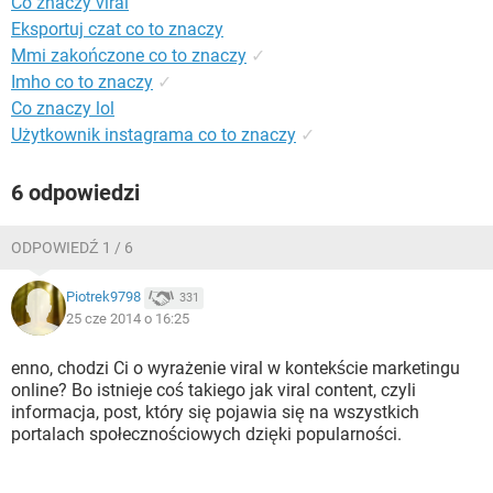
Co znaczy viral
WINDOWS 10
Eksportuj czat co to znaczy
Mmi zakończone co to znaczy
✓
Imho co to znaczy
✓
Co znaczy lol
Użytkownik instagrama co to znaczy
✓
6 odpowiedzi
ODPOWIEDŹ 1 / 6
Piotrek9798
331
25 cze 2014 o 16:25
enno, chodzi Ci o wyrażenie viral w kontekście marketingu
online? Bo istnieje coś takiego jak viral content, czyli
informacja, post, który się pojawia się na wszystkich
portalach społecznościowych dzięki popularności.