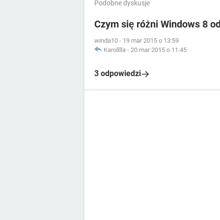
Podobne dyskusje
Czym się różni Windows 8 o
winda10
-
19 mar 2015 o 13:59
Karolllla
-
20 mar 2015 o 11:45
3 odpowiedzi