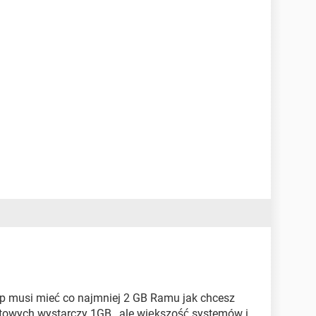
p musi mieć co najmniej 2 GB Ramu jak chcesz
itowych wystarczy 1GB , ale większość systemów i