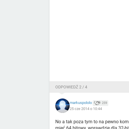
ODPOWIEDŹ 2 / 4
markuspololo
259
25 cze 2014 o 10:44
No a tak poza tym to na pewno kom
mieć 64 bitowy, wprawdzie dla 32-b