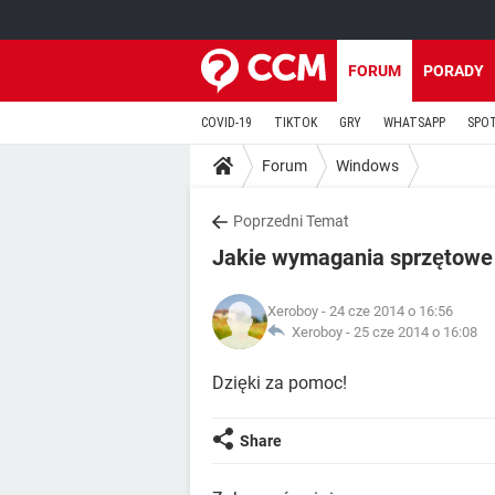
FORUM
PORADY
COVID-19
TIKTOK
GRY
WHATSAPP
SPO
Forum
Windows
Poprzedni Temat
Jakie wymagania sprzętowe
Xeroboy
- 24 cze 2014 o 16:56
Xeroboy -
25 cze 2014 o 16:08
Dzięki za pomoc!
Share