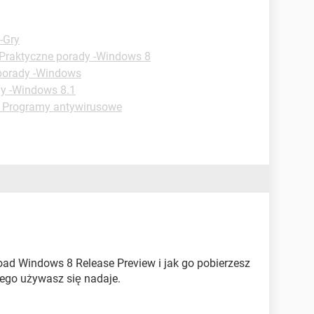
-Gry
Praktyczne porady -Windows 8
porady -Windows
dy -Windows 8.1
- Programy antywirusowe
load Windows 8 Release Preview i jak go pobierzesz
ego używasz się nadaje.