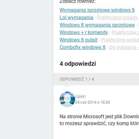
Zobacz również:
Wymagania sprzętowe windows 8
Lol wymagania
-
Praktyczne porady 
Windows 8 wymagania sprzętowe
-
Windows + r komendy
-
Praktyczne 
Windows 8 pulpit
-
Praktyczne pora
Combofix windows 8
-
Do pobrania 
4 odpowiedzi
ODPOWIEDŹ 1 / 4
Lipski
24 cze 2014 o 18:28
Na stronie Microsoft jest plik Down
to możesz sprawdzić, czy komp któr