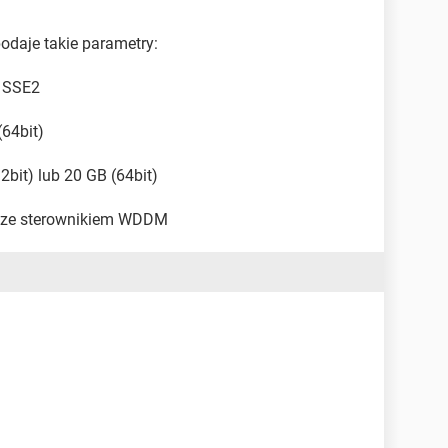
podaje takie parametry:
i SSE2
(64bit)
bit) lub 20 GB (64bit)
 9 ze sterownikiem WDDM