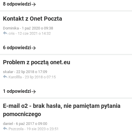
8 odpowiedzi
Kontakt z Onet Poczta
Dominika
-
1 paź 2020 o 09:38
cris
-
12 cze 2021 o 14:32
6 odpowiedzi
Problem z pocztą onet.eu
skalar
-
22 lip 2018 o 17:09
Karolllla
-
23 lip 2018 o 07:15
1 odpowiedzi
E-mail o2 - brak hasła, nie pamiętam pytania
pomocniczego
daniel
-
6 paź 2017 o 09:00
Pszczola
-
19 sie 2023 o 23:51