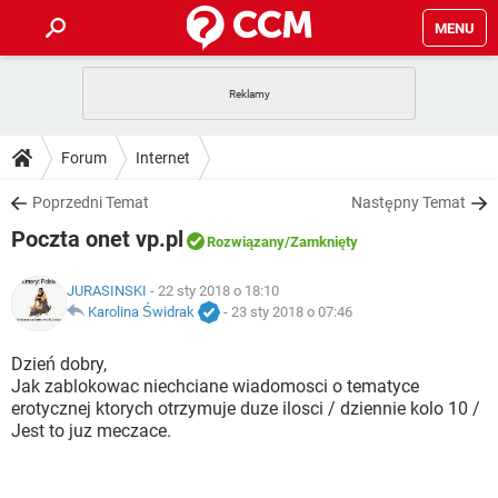
MENU
STRONA GŁÓWNA
YOUTUBE
TIKTOK
PORADY
Forum
Internet
GRY
WHATSAPP
PlayStation
TIKTOK
DO POBRANIA
Poprzedni Temat
Następny Temat
SPOTIFY
NETFLIX
GRY
WHATSAPP
Poczta onet vp.pl
INSTAGRAM
ANDROID
FACEBOOK
TIKTOK
Rozwiązany
/Zamknięty
FORUM
SPOTIFY
NETFLIX
WINDOWS 10
GRY
WHATSAPP
JURASINSKI
- 22 sty 2018 o 18:10
INSTAGRAM
COVID-19
FACEBOOK
TIKTOK
ARTYKUŁY
Karolina Świdrak
-
23 sty 2018 o 07:46
IOS
NETFLIX
WINDOWS 10
GRY
WHATSAPP
INSTAGRAM
COVID-19
FACEBOOK
TIKTOK
Dzień dobry,
SPOTIFY
NETFLIX
Jak zablokowac niechciane wiadomosci o tematyce
WINDOWS 10
GRY
WHATSAPP
erotycznej ktorych otrzymuje duze ilosci / dziennie kolo 10 /
INSTAGRAM
FACEBOOK
Jest to juz meczace.
SPOTIFY
NETFLIX
WINDOWS 10
INSTAGRAM
FACEBOOK