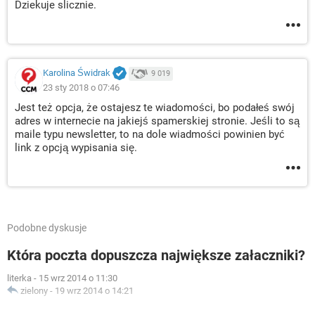
Dziekuje slicznie.
Karolina Świdrak
9 019
23 sty 2018 o 07:46
Jest też opcja, że ostajesz te wiadomości, bo podałeś swój
adres w internecie na jakiejś spamerskiej stronie. Jeśli to są
maile typu newsletter, to na dole wiadmości powinien być
link z opcją wypisania się.
Podobne dyskusje
Która poczta dopuszcza największe załaczniki?
literka
-
15 wrz 2014 o 11:30
zielony
-
19 wrz 2014 o 14:21