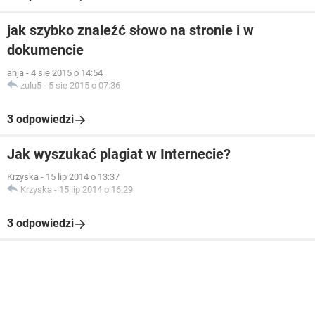
jak szybko znaleźć słowo na stronie i w
dokumencie
anja
-
4 sie 2015 o 14:54
zulu5
-
5 sie 2015 o 07:36
3 odpowiedzi
Jak wyszukać plagiat w Internecie?
Krzyska
-
15 lip 2014 o 13:37
Krzyska
-
15 lip 2014 o 16:29
3 odpowiedzi