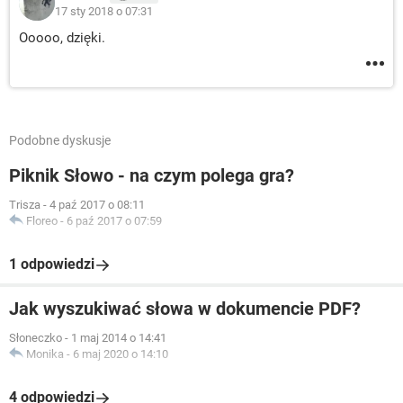
17 sty 2018 o 07:31
Ooooo, dzięki.
Podobne dyskusje
Piknik Słowo - na czym polega gra?
Trisza
-
4 paź 2017 o 08:11
Floreo
-
6 paź 2017 o 07:59
1 odpowiedzi
Jak wyszukiwać słowa w dokumencie PDF?
Słoneczko
-
1 maj 2014 o 14:41
Monika
-
6 maj 2020 o 14:10
4 odpowiedzi