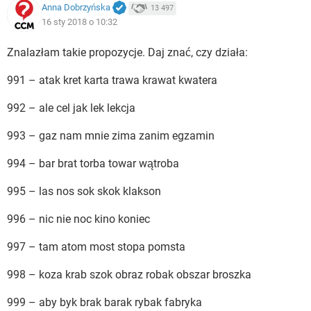
Anna Dobrzyńska
13 497
16 sty 2018 o 10:32
Znalazłam takie propozycje. Daj znać, czy działa:
991 – atak kret karta trawa krawat kwatera
992 – ale cel jak lek lekcja
993 – gaz nam mnie zima zanim egzamin
994 – bar brat torba towar wątroba
995 – las nos sok skok klakson
996 – nic nie noc kino koniec
997 – tam atom most stopa pomsta
998 – koza krab szok obraz robak obszar broszka
999 – aby byk brak barak rybak fabryka