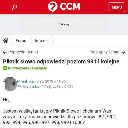
MENU
STRONA GŁÓWNA
YOUTUBE
TIKTOK
PORADY
Forum
Internet
GRY
WHATSAPP
PlayStation
TIKTOK
DO POBRANIA
Poprzedni Temat
Następny Temat
SPOTIFY
NETFLIX
GRY
WHATSAPP
Piknik słowo odpowiedzi poziom 991 i kolejne
INSTAGRAM
ANDROID
FACEBOOK
TIKTOK
FORUM
SPOTIFY
NETFLIX
Rozwiązany
/Zamknięty
WINDOWS 10
GRY
WHATSAPP
INSTAGRAM
COVID-19
FACEBOOK
TIKTOK
ARTYKUŁY
IOS
Misialinka
- 5 sty 2018 o 16:35
NETFLIX
WINDOWS 10
GRY
WHATSAPP
Misialinka
-
17 sty 2018 o 07:31
INSTAGRAM
COVID-19
FACEBOOK
TIKTOK
SPOTIFY
NETFLIX
Hej,
WINDOWS 10
GRY
WHATSAPP
INSTAGRAM
FACEBOOK
Jestem wielką fanką gry Piknik Słowo i chciałam Was
SPOTIFY
NETFLIX
WINDOWS 10
zapytać czy znacie odpowiedzi dla poziomów: 991, 992,
INSTAGRAM
FACEBOOK
993, 994, 995, 996, 997, 998, 999 i 1000?