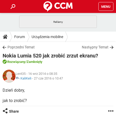
MENU
STRONA GŁÓWNA
YOUTUBE
TIKTOK
PORADY
Forum
Urządzenia mobilne
GRY
WHATSAPP
PlayStation
TIKTOK
DO POBRANIA
Poprzedni Temat
Następny Temat
SPOTIFY
NETFLIX
GRY
WHATSAPP
Nokia Lumia 520 jak zrobić zrzut ekranu?
INSTAGRAM
ANDROID
FACEBOOK
TIKTOK
FORUM
SPOTIFY
NETFLIX
Rozwiązany
/Zamknięty
WINDOWS 10
GRY
WHATSAPP
INSTAGRAM
COVID-19
FACEBOOK
TIKTOK
ARTYKUŁY
IOS
Lent35
- 16 wrz 2014 o 08:35
NETFLIX
WINDOWS 10
GRY
WHATSAPP
KaliKeli
-
27 cze 2016 o 10:47
INSTAGRAM
COVID-19
FACEBOOK
TIKTOK
SPOTIFY
NETFLIX
Dzień dobry,
WINDOWS 10
GRY
WHATSAPP
INSTAGRAM
FACEBOOK
jak to zrobić?
SPOTIFY
NETFLIX
WINDOWS 10
INSTAGRAM
FACEBOOK
Share