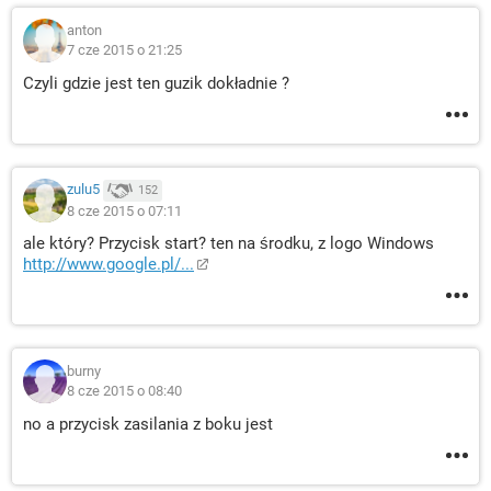
anton
7 cze 2015 o 21:25
Czyli gdzie jest ten guzik dokładnie ?
zulu5
152
8 cze 2015 o 07:11
ale który? Przycisk start? ten na środku, z logo Windows
http://www.google.pl/...
burny
8 cze 2015 o 08:40
no a przycisk zasilania z boku jest