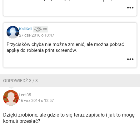
KaliKeli
88
27 cze 2016 o 10:47
Przycisków chyba nie można zmienić, ale można pobrać
appkę do robienia print screenów.
ODPOWIEDŹ 3 / 3
Lent35
16 wrz 2014 o 12:57
Dzięki zrobione, ale gdzie to się teraz zapisało i jak to mogę
komuś przesłać?