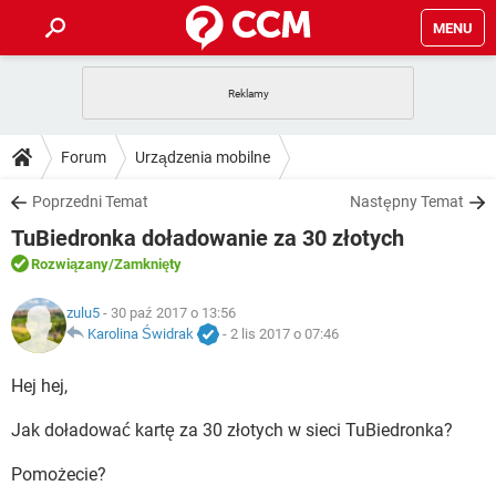
MENU
STRONA GŁÓWNA
YOUTUBE
TIKTOK
PORADY
Forum
Urządzenia mobilne
GRY
WHATSAPP
PlayStation
TIKTOK
DO POBRANIA
Poprzedni Temat
Następny Temat
SPOTIFY
NETFLIX
GRY
WHATSAPP
TuBiedronka doładowanie za 30 złotych
INSTAGRAM
ANDROID
FACEBOOK
TIKTOK
FORUM
SPOTIFY
NETFLIX
Rozwiązany
/Zamknięty
WINDOWS 10
GRY
WHATSAPP
INSTAGRAM
COVID-19
FACEBOOK
TIKTOK
ARTYKUŁY
zulu5
- 30 paź 2017 o 13:56
IOS
NETFLIX
WINDOWS 10
GRY
WHATSAPP
Karolina Świdrak
-
2 lis 2017 o 07:46
INSTAGRAM
COVID-19
FACEBOOK
TIKTOK
SPOTIFY
NETFLIX
Hej hej,
WINDOWS 10
GRY
WHATSAPP
INSTAGRAM
FACEBOOK
Jak doładować kartę za 30 złotych w sieci TuBiedronka?
SPOTIFY
NETFLIX
WINDOWS 10
INSTAGRAM
FACEBOOK
Pomożecie?