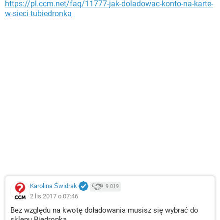
https://pl.ccm.net/faq/11777-jak-doladowac-konto-na-karte-
w-sieci-tubiedronka
Karolina Świdrak
9 019
2 lis 2017 o 07:46
Bez względu na kwotę doładowania musisz się wybrać do
sklepu Biedronka.