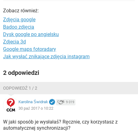
WINDOWS 10
Zobacz również:
Zdjęcia google
Badoo zdjęcia
Dysk google po angielsku
Zdjecia 3d
Google maps fotoradary
Jak wysłać znikające zdjęcia instagram
2 odpowiedzi
ODPOWIEDŹ 1 / 2
Karolina Świdrak
9 019
30 paź 2017 o 10:22
W jaki sposób je wysłałaś? Ręcznie, czy korzystasz z
automatycznej synchronizacji?