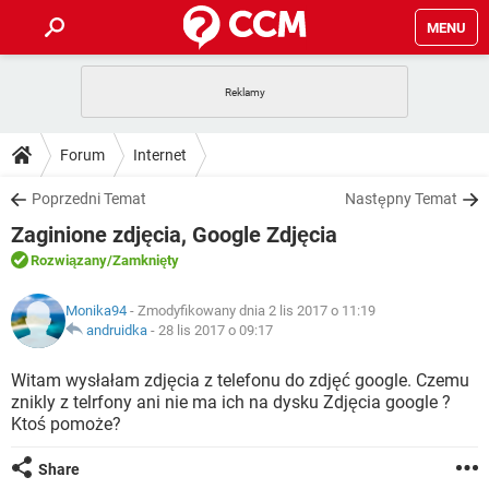
MENU
STRONA GŁÓWNA
YOUTUBE
TIKTOK
PORADY
Forum
Internet
GRY
WHATSAPP
PlayStation
TIKTOK
DO POBRANIA
Poprzedni Temat
Następny Temat
SPOTIFY
NETFLIX
GRY
WHATSAPP
Zaginione zdjęcia, Google Zdjęcia
INSTAGRAM
ANDROID
FACEBOOK
TIKTOK
FORUM
SPOTIFY
NETFLIX
Rozwiązany
/Zamknięty
WINDOWS 10
GRY
WHATSAPP
INSTAGRAM
COVID-19
FACEBOOK
TIKTOK
ARTYKUŁY
IOS
Monika94
- Zmodyfikowany dnia 2 lis 2017 o 11:19
NETFLIX
WINDOWS 10
GRY
WHATSAPP
andruidka
-
28 lis 2017 o 09:17
INSTAGRAM
COVID-19
FACEBOOK
TIKTOK
SPOTIFY
NETFLIX
Witam wysłałam zdjęcia z telefonu do zdjęć google. Czemu
WINDOWS 10
GRY
WHATSAPP
znikly z telrfony ani nie ma ich na dysku Zdjęcia google ?
INSTAGRAM
FACEBOOK
Ktoś pomoże?
SPOTIFY
NETFLIX
WINDOWS 10
INSTAGRAM
FACEBOOK
Share