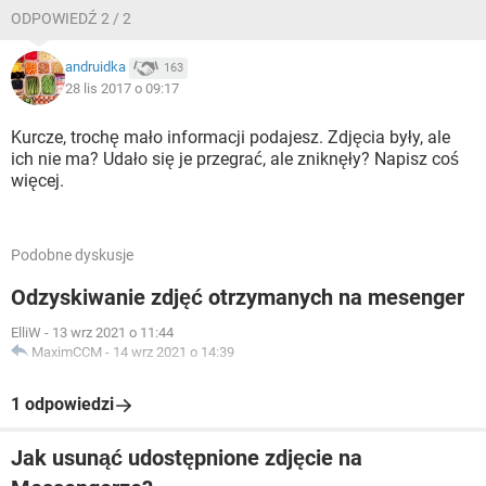
ODPOWIEDŹ 2 / 2
andruidka
163
28 lis 2017 o 09:17
Kurcze, trochę mało informacji podajesz. Zdjęcia były, ale
ich nie ma? Udało się je przegrać, ale zniknęły? Napisz coś
więcej.
Podobne dyskusje
Odzyskiwanie zdjęć otrzymanych na mesenger
ElliW
-
13 wrz 2021 o 11:44
MaximCCM
-
14 wrz 2021 o 14:39
1 odpowiedzi
Jak usunąć udostępnione zdjęcie na