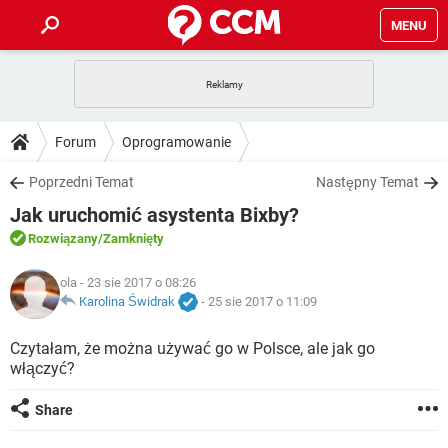
MENU
STRONA GŁÓWNA
YOUTUBE
TIKTOK
PORADY
Forum
Oprogramowanie
GRY
WHATSAPP
PlayStation
TIKTOK
DO POBRANIA
Poprzedni Temat
Następny Temat
SPOTIFY
NETFLIX
GRY
WHATSAPP
Jak uruchomić asystenta Bixby?
INSTAGRAM
ANDROID
FACEBOOK
TIKTOK
FORUM
SPOTIFY
NETFLIX
Rozwiązany
/Zamknięty
WINDOWS 10
GRY
WHATSAPP
INSTAGRAM
COVID-19
FACEBOOK
TIKTOK
ARTYKUŁY
ola
- 23 sie 2017 o 08:26
IOS
NETFLIX
WINDOWS 10
GRY
WHATSAPP
Karolina Świdrak
-
25 sie 2017 o 11:09
INSTAGRAM
COVID-19
FACEBOOK
TIKTOK
SPOTIFY
NETFLIX
Czytałam, że można używać go w Polsce, ale jak go
WINDOWS 10
GRY
WHATSAPP
włączyć?
INSTAGRAM
FACEBOOK
SPOTIFY
NETFLIX
WINDOWS 10
Share
INSTAGRAM
FACEBOOK