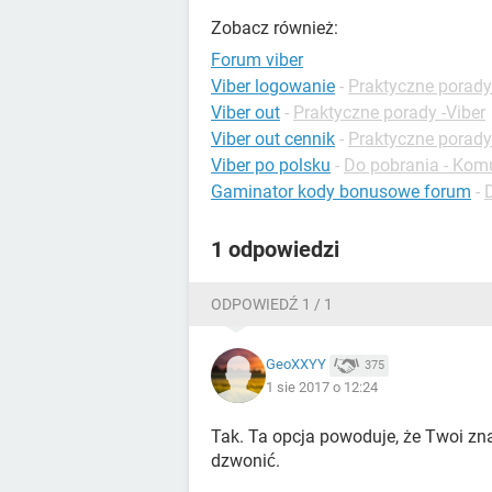
Zobacz również:
Forum viber
Viber logowanie
-
Praktyczne porady
Viber out
-
Praktyczne porady -Viber
Viber out cennik
-
Praktyczne porady
Viber po polsku
-
Do pobrania - Kom
Gaminator kody bonusowe forum
-
1 odpowiedzi
ODPOWIEDŹ 1 / 1
GeoXXYY
375
1 sie 2017 o 12:24
Tak. Ta opcja powoduje, że Twoi zna
dzwonić.