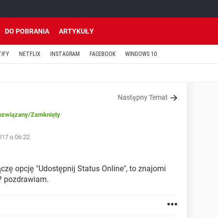
DO POBRANIA
ARTYKUŁY
TIFY
NETFLIX
INSTAGRAM
FACEBOOK
WINDOWS 10
Następny Temat
ozwiązany
/Zamknięty
017 o 06:22
ączę opcję "Udostępnij Status Online", to znajomi
? pozdrawiam.