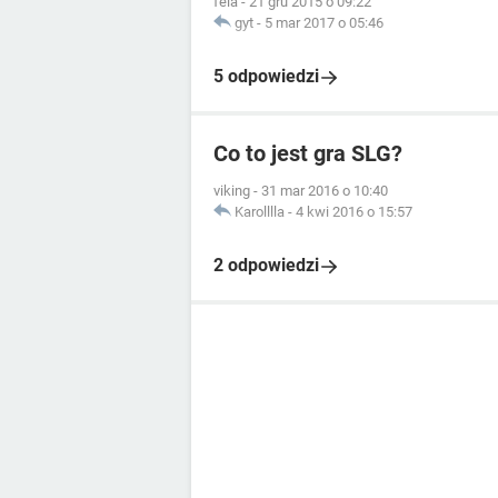
fela
-
21 gru 2015 o 09:22
gyt
-
5 mar 2017 o 05:46
5 odpowiedzi
Co to jest gra SLG?
viking
-
31 mar 2016 o 10:40
Karolllla
-
4 kwi 2016 o 15:57
2 odpowiedzi