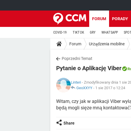
FORUM
PORADY
COVID-19
TIKTOK
GRY
WHATSAPP
SPO
Forum
Urządzenia mobilne
Poprzedni Temat
Pytanie o Aplikację Viber
R
Linteri
- Zmodyfikowany dnia 1 sie 2
GeoXXYY
-
1 sie 2017 o 12:24
Witam, czy jak w aplikacji Viber wył
będą mogli sięze mną kontaktować
Share