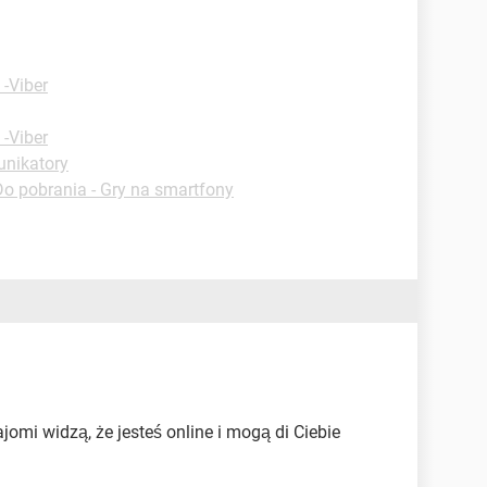
 -Viber
 -Viber
unikatory
Do pobrania - Gry na smartfony
jomi widzą, że jesteś online i mogą di Ciebie