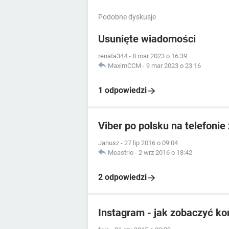
Podobne dyskusje
Usunięte wiadomości
renata344
-
8 mar 2023 o 16:39
MaximCCM
-
9 mar 2023 o 23:16
1 odpowiedzi
Viber po polsku na telefonie 
Janusz
-
27 lip 2016 o 09:04
Meastrio
-
2 wrz 2016 o 18:42
2 odpowiedzi
Instagram - jak zobaczyć ko