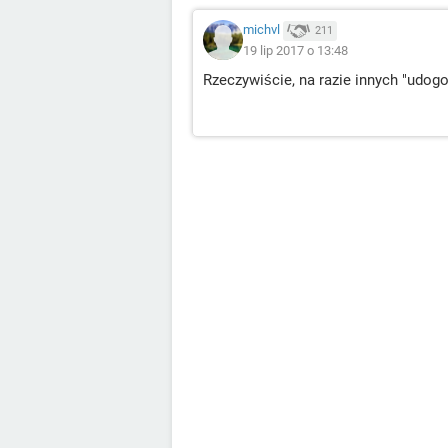
michvl
211
19 lip 2017 o 13:48
Rzeczywiście, na razie innych "udog