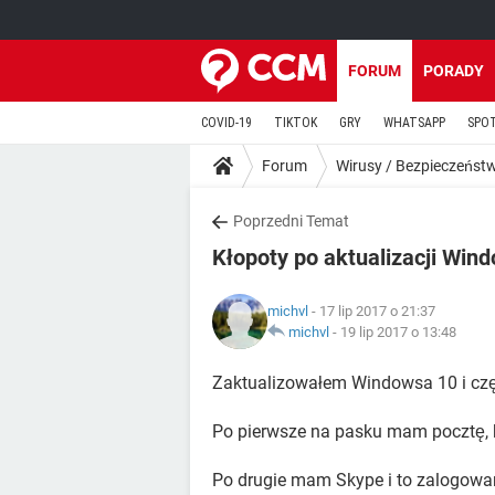
FORUM
PORADY
COVID-19
TIKTOK
GRY
WHATSAPP
SPO
Forum
Wirusy / Bezpieczeńst
Poprzedni Temat
Kłopoty po aktualizacji Win
michvl
- 17 lip 2017 o 21:37
michvl
-
19 lip 2017 o 13:48
Zaktualizowałem Windowsa 10 i cz
Po pierwsze na pasku mam pocztę, k
Po drugie mam Skype i to zalogowan