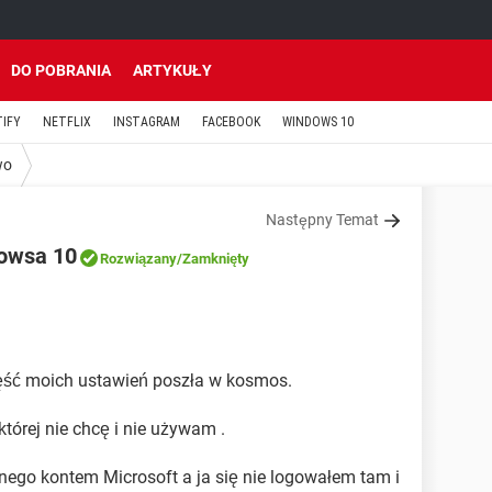
DO POBRANIA
ARTYKUŁY
TIFY
NETFLIX
INSTAGRAM
FACEBOOK
WINDOWS 10
wo
Następny Temat
dowsa 10
Rozwiązany
/Zamknięty
ęść moich ustawień poszła w kosmos.
tórej nie chcę i nie używam .
ego kontem Microsoft a ja się nie logowałem tam i