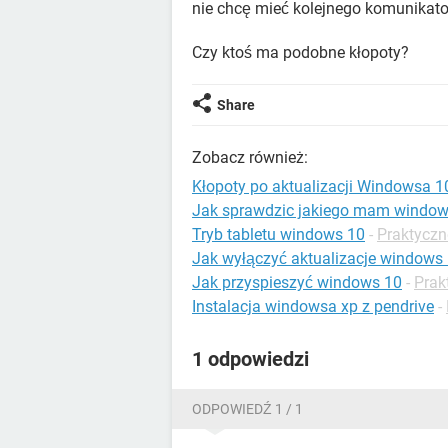
nie chcę mieć kolejnego komunikato
Czy ktoś ma podobne kłopoty?
Share
Zobacz również:
Kłopoty po aktualizacji Windowsa 1
Jak sprawdzic jakiego mam windo
Tryb tabletu windows 10
-
Praktyczn
Jak wyłączyć aktualizacje windows
Jak przyspieszyć windows 10
-
Prak
Instalacja windowsa xp z pendrive
-
1 odpowiedzi
ODPOWIEDŹ 1 / 1