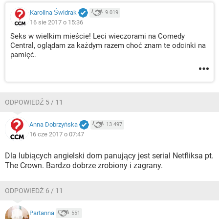
Karolina Świdrak
9 019
16 sie 2017 o 15:36
Seks w wielkim mieście! Leci wieczorami na Comedy
Central, oglądam za każdym razem choć znam te odcinki na
pamięć.
ODPOWIEDŹ 5 / 11
Anna Dobrzyńska
13 497
16 cze 2017 o 07:47
Dla lubiących angielski dom panujący jest serial Netfliksa pt.
The Crown. Bardzo dobrze zrobiony i zagrany.
ODPOWIEDŹ 6 / 11
Partanna
551