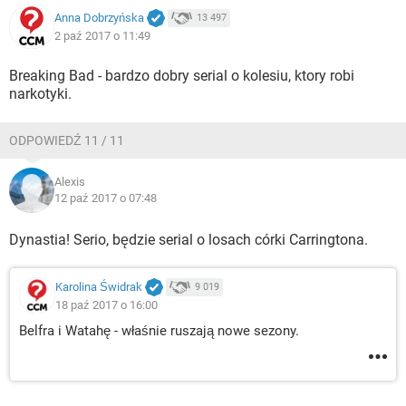
Anna Dobrzyńska
13 497
2 paź 2017 o 11:49
Breaking Bad - bardzo dobry serial o kolesiu, ktory robi
narkotyki.
ODPOWIEDŹ 11 / 11
Alexis
12 paź 2017 o 07:48
Dynastia! Serio, będzie serial o losach córki Carringtona.
Karolina Świdrak
9 019
18 paź 2017 o 16:00
Belfra i Watahę - właśnie ruszają nowe sezony.