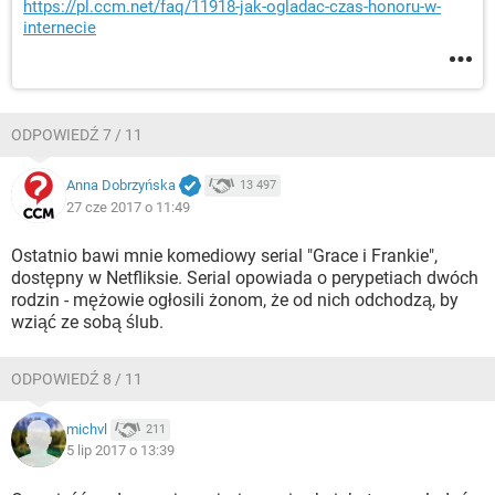
https://pl.ccm.net/faq/11918-jak-ogladac-czas-honoru-w-
internecie
ODPOWIEDŹ 7 / 11
Anna Dobrzyńska
13 497
27 cze 2017 o 11:49
Ostatnio bawi mnie komediowy serial "Grace i Frankie",
dostępny w Netfliksie. Serial opowiada o perypetiach dwóch
rodzin - mężowie ogłosili żonom, że od nich odchodzą, by
wziąć ze sobą ślub.
ODPOWIEDŹ 8 / 11
michvl
211
5 lip 2017 o 13:39