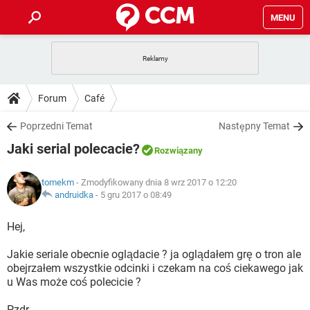
MENU
STRONA GŁÓWNA
YOUTUBE
TIKTOK
PORADY
Forum
Café
GRY
WHATSAPP
PlayStation
TIKTOK
DO POBRANIA
Poprzedni Temat
Następny Temat
SPOTIFY
NETFLIX
GRY
WHATSAPP
Jaki serial polecacie?
INSTAGRAM
ANDROID
FACEBOOK
TIKTOK
Rozwiązany
FORUM
SPOTIFY
NETFLIX
WINDOWS 10
GRY
WHATSAPP
tomekm
- Zmodyfikowany dnia 8 wrz 2017 o 12:20
INSTAGRAM
COVID-19
FACEBOOK
TIKTOK
ARTYKUŁY
andruidka
-
5 gru 2017 o 08:49
IOS
NETFLIX
WINDOWS 10
GRY
WHATSAPP
INSTAGRAM
COVID-19
FACEBOOK
TIKTOK
Hej,
SPOTIFY
NETFLIX
WINDOWS 10
GRY
WHATSAPP
Jakie seriale obecnie oglądacie ? ja oglądałem grę o tron ale
INSTAGRAM
FACEBOOK
obejrzałem wszystkie odcinki i czekam na coś ciekawego jak
SPOTIFY
NETFLIX
WINDOWS 10
u Was może coś polecicie ?
INSTAGRAM
FACEBOOK
Pzdr