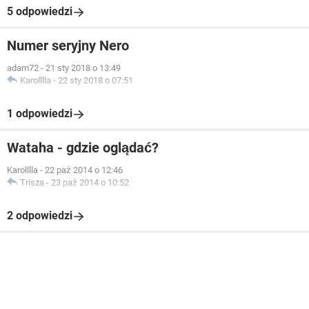
5 odpowiedzi
Numer seryjny Nero
adam72
-
21 sty 2018 o 13:49
Karolllla
-
22 sty 2018 o 07:51
1 odpowiedzi
Wataha - gdzie oglądać?
Karolllla
-
22 paź 2014 o 12:46
Trisza
-
23 paź 2014 o 10:52
2 odpowiedzi