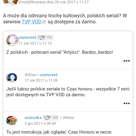
Zmodyfikowany dnia 26 cze 2017 o 11:27
A może dla odmiany trochę kultowych, polskich seriali? W
serwisie
TVP VOD
są dostępne za darmo.
starter444
191
11 sie 2017 o 11:19
Z polskich - polecam serial "Artyści". Bardzo, bardzo!
Wiktor
>
starter444
17 sie 2017 o 11:09
Jeśli lubisz polskie seriale to Czas honoru - wszystkie 7 serii
jest dostępnych na TVP VOD za darmo.
andruidka
>
Wiktor
163
5 gru 2017 o 08:49
Tu jest instrukcja, jak oglądać Czas Honoru w necie: