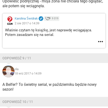
Opowieść podręcznej - moja żona nie chciała tego oglądać,
ale potem się wciągnęła.
Karolina Świdrak
9 019
2 sie 2017 o 14:39
Wlaśnie czytam tę książkę, jest naprawdę wciągająca.
Potem zasadzam się na serial.
ODPOWIEDŹ 9 / 11
ola
18 wrz 2017 o 14:09
A Belfer? To świetny serial, w październiku będzie nowy
sezon!
ODPOWIEDŹ 10 / 11