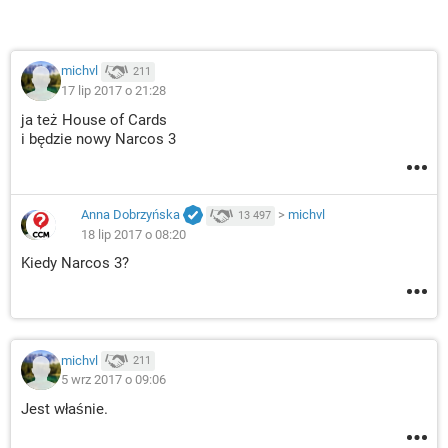
michvl
211
17 lip 2017 o 21:28
ja też House of Cards
i będzie nowy Narcos 3
Anna Dobrzyńska
>
michvl
13 497
18 lip 2017 o 08:20
Kiedy Narcos 3?
michvl
211
5 wrz 2017 o 09:06
Jest właśnie.