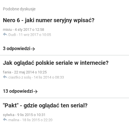
Podobne dyskusje
Nero 6 - jaki numer seryjny wpisać?
misiu
-
4 sty 2017 o 12:58
Dudi
-
11 wrz 2017 o 10:05
3 odpowiedzi
Jak oglądać polskie seriale w internecie?
fania
-
22 maj 2014 o 10:25
ciastko z solą
-
14 lis 2014 o 08:33
13 odpowiedzi
"Pakt" - gdzie oglądać ten serial?
sylwka
-
9 lis 2015 o 10:31
malina
-
18 lis 2015 o 22:20