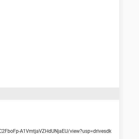
0B6C2FboFp-A1VmtjaVZHdUNjaEU/view?usp=drivesdk