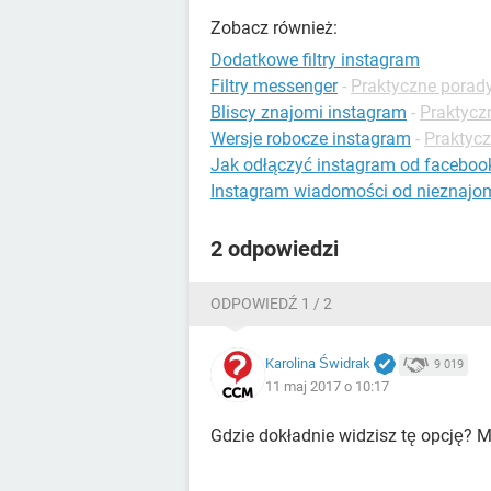
Zobacz również:
Dodatkowe filtry instagram
Filtry messenger
-
Praktyczne porad
Bliscy znajomi instagram
-
Praktycz
Wersje robocze instagram
-
Praktycz
Jak odłączyć instagram od faceboo
Instagram wiadomości od nieznajo
2 odpowiedzi
ODPOWIEDŹ 1 / 2
Karolina Świdrak
9 019
11 maj 2017 o 10:17
Gdzie dokładnie widzisz tę opcję? M