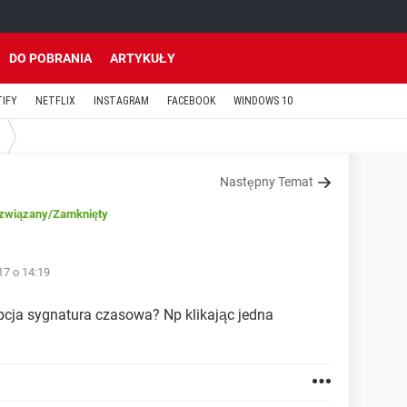
DO POBRANIA
ARTYKUŁY
TIFY
NETFLIX
INSTAGRAM
FACEBOOK
WINDOWS 10
Następny Temat
związany
/Zamknięty
17 o 14:19
cja sygnatura czasowa? Np klikając jedna