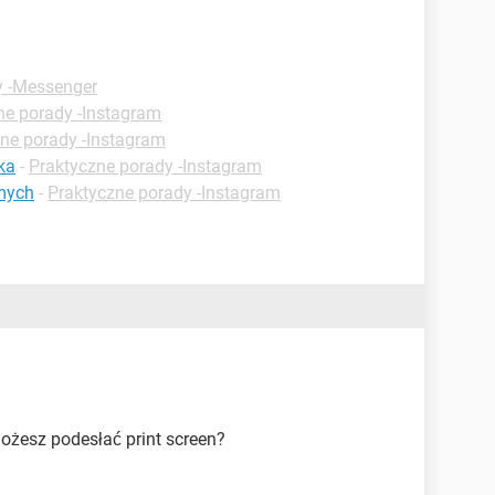
y -Messenger
ne porady -Instagram
ne porady -Instagram
ka
-
Praktyczne porady -Instagram
mych
-
Praktyczne porady -Instagram
ożesz podesłać print screen?