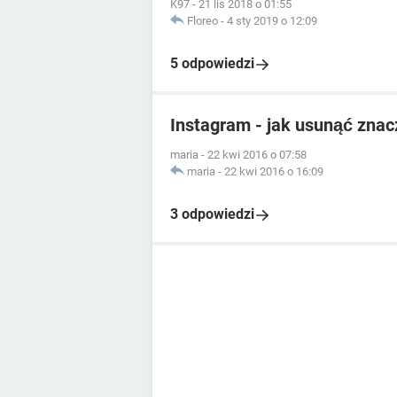
K97
-
21 lis 2018 o 01:55
Floreo
-
4 sty 2019 o 12:09
5 odpowiedzi
Instagram - jak usunąć znac
maria
-
22 kwi 2016 o 07:58
maria
-
22 kwi 2016 o 16:09
3 odpowiedzi