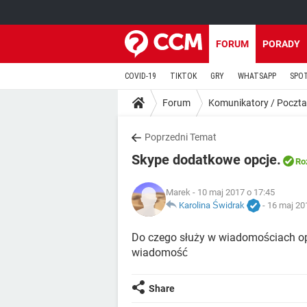
FORUM
PORADY
COVID-19
TIKTOK
GRY
WHATSAPP
SPO
Forum
Komunikatory / Poczta
Poprzedni Temat
Skype dodatkowe opcje.
Ro
Marek
- 10 maj 2017 o 17:45
Karolina Świdrak
-
16 maj 20
Do czego służy w wiadomościach op
wiadomość
Share