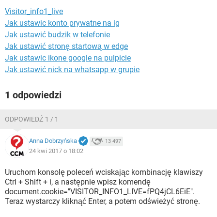
WINDOWS 10
Visitor_info1_live
Jak ustawic konto prywatne na ig
Jak ustawić budzik w telefonie
Jak ustawić stronę startową w edge
Jak ustawic ikone google na pulpicie
Jak ustawić nick na whatsapp w grupie
1 odpowiedzi
ODPOWIEDŹ 1 / 1
Anna Dobrzyńska
13 497
24 kwi 2017 o 18:02
Uruchom konsolę poleceń wciskając kombinację klawiszy
Ctrl + Shift + i, a następnie wpisz komendę
document.cookie="VISITOR_INFO1_LIVE=fPQ4jCL6EiE".
Teraz wystarczy kliknąć Enter, a potem odświeżyć stronę.