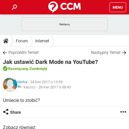
MENU
STRONA GŁÓWNA
YOUTUBE
TIKTOK
PORADY
Forum
Internet
GRY
WHATSAPP
PlayStation
TIKTOK
DO POBRANIA
Poprzedni Temat
Następny Temat
SPOTIFY
NETFLIX
GRY
WHATSAPP
Jak ustawić Dark Mode na YouTube?
INSTAGRAM
ANDROID
FACEBOOK
TIKTOK
FORUM
SPOTIFY
NETFLIX
Rozwiązany
/Zamknięty
WINDOWS 10
GRY
WHATSAPP
INSTAGRAM
COVID-19
FACEBOOK
TIKTOK
ARTYKUŁY
IOS
literka
- 24 kwi 2017 o 13:59
NETFLIX
WINDOWS 10
GRY
WHATSAPP
kacccc -
26 kwi 2017 o 08:43
INSTAGRAM
COVID-19
FACEBOOK
TIKTOK
SPOTIFY
NETFLIX
Umiecie to zrobić?
WINDOWS 10
GRY
WHATSAPP
INSTAGRAM
FACEBOOK
SPOTIFY
NETFLIX
Share
WINDOWS 10
INSTAGRAM
FACEBOOK
Zobacz również: