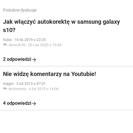
Podobne dyskusje
Jak włączyć autokorektę w samsung galaxy
s10?
Kuba
-
16 lis 2019 o 22:25
dorocik39
-
20 cze 2020 o 15:44
2 odpowiedzi
Nie widzę komentarzy na Youtubie!
magni
-
5 lut 2015 o 07:01
technomix
-
6 lut 2015 o 14:06
4 odpowiedzi