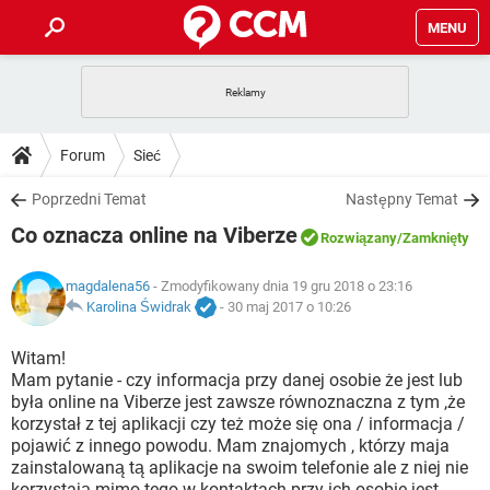
MENU
STRONA GŁÓWNA
YOUTUBE
TIKTOK
PORADY
Forum
Sieć
GRY
WHATSAPP
PlayStation
TIKTOK
DO POBRANIA
Poprzedni Temat
Następny Temat
SPOTIFY
NETFLIX
GRY
WHATSAPP
Co oznacza online na Viberze
INSTAGRAM
ANDROID
FACEBOOK
TIKTOK
Rozwiązany
/Zamknięty
FORUM
SPOTIFY
NETFLIX
WINDOWS 10
GRY
WHATSAPP
magdalena56
- Zmodyfikowany dnia 19 gru 2018 o 23:16
INSTAGRAM
COVID-19
FACEBOOK
TIKTOK
ARTYKUŁY
Karolina Świdrak
-
30 maj 2017 o 10:26
IOS
NETFLIX
WINDOWS 10
GRY
WHATSAPP
INSTAGRAM
COVID-19
FACEBOOK
TIKTOK
Witam!
SPOTIFY
NETFLIX
Mam pytanie - czy informacja przy danej osobie że jest lub
WINDOWS 10
GRY
WHATSAPP
była online na Viberze jest zawsze równoznaczna z tym ,że
INSTAGRAM
FACEBOOK
korzystał z tej aplikacji czy też może się ona / informacja /
SPOTIFY
NETFLIX
WINDOWS 10
pojawić z innego powodu. Mam znajomych , którzy maja
INSTAGRAM
FACEBOOK
zainstalowaną tą aplikacje na swoim telefonie ale z niej nie
korzystają mimo tego w kontaktach przy ich osobie jest