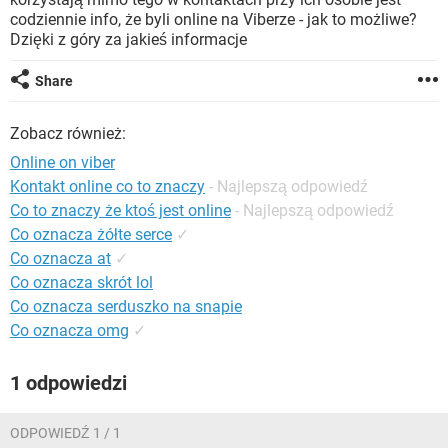
WINDOWS 10
codziennie info, że byli online na Viberze - jak to możliwe?
Dzięki z góry za jakieś informacje
Share
Zobacz również:
Online on viber
Kontakt online co to znaczy
- Najlepszą odpowiedź
Co to znaczy że ktoś jest online
- Najlepszą odpowiedź
Co oznacza żółte serce
✓
Co oznacza at
✓
Co oznacza skrót lol
Co oznacza serduszko na snapie
Co oznacza omg
✓
1 odpowiedzi
ODPOWIEDŹ 1 / 1