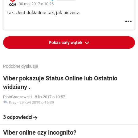
30 maj 2017 o 10:26
Tak. Jest dokładnie tak, jak piszesz.
Pokaż cały wątek
Podobne dyskusje
Viber pokazuje Status Online lub Ostatnio
widziany .
PiotrGraczewski
-
8 lis 2017 o 10:57
Krzy
-
29 kwi 2019 o 16:39
3 odpowiedzi
Viber online czy incognito?