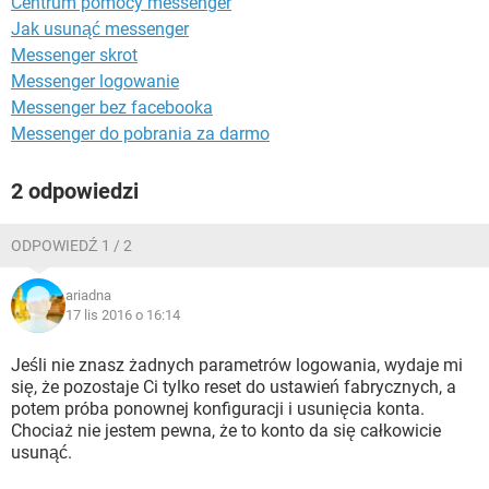
Centrum pomocy messenger
WINDOWS 10
Jak usunąć messenger
Messenger skrot
Messenger logowanie
Messenger bez facebooka
Messenger do pobrania za darmo
2 odpowiedzi
ODPOWIEDŹ 1 / 2
ariadna
17 lis 2016 o 16:14
Jeśli nie znasz żadnych parametrów logowania, wydaje mi
się, że pozostaje Ci tylko reset do ustawień fabrycznych, a
potem próba ponownej konfiguracji i usunięcia konta.
Chociaż nie jestem pewna, że to konto da się całkowicie
usunąć.