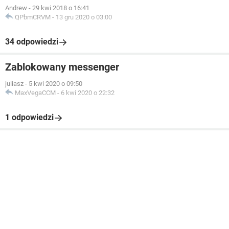
Andrew
-
29 kwi 2018 o 16:41
QPbmCRVM
-
13 gru 2020 o 03:00
34 odpowiedzi
Zablokowany messenger
juliasz
-
5 kwi 2020 o 09:50
MaxVegaCCM
-
6 kwi 2020 o 22:32
1 odpowiedzi