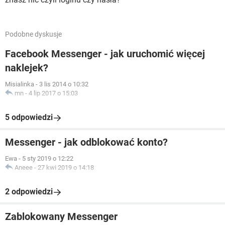
Podobne dyskusje
Facebook Messenger - jak uruchomić więcej
naklejek?
Misialinka
-
3 lis 2014 o 10:32
mn
-
4 lip 2017 o 15:03
5 odpowiedzi
Messenger - jak odblokować konto?
Ewa
-
5 sty 2019 o 12:22
Aneee
-
27 kwi 2019 o 14:18
2 odpowiedzi
Zablokowany Messenger