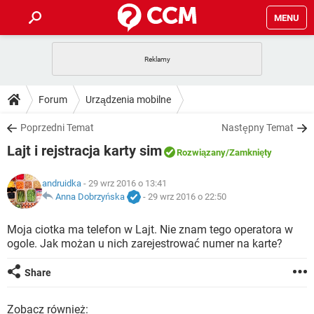
MENU
STRONA GŁÓWNA
YOUTUBE
TIKTOK
PORADY
Forum
Urządzenia mobilne
GRY
WHATSAPP
PlayStation
TIKTOK
DO POBRANIA
Poprzedni Temat
Następny Temat
SPOTIFY
NETFLIX
GRY
WHATSAPP
Lajt i rejstracja karty sim
INSTAGRAM
ANDROID
FACEBOOK
TIKTOK
Rozwiązany
/Zamknięty
FORUM
SPOTIFY
NETFLIX
WINDOWS 10
GRY
WHATSAPP
andruidka
- 29 wrz 2016 o 13:41
INSTAGRAM
COVID-19
FACEBOOK
TIKTOK
ARTYKUŁY
Anna Dobrzyńska
-
29 wrz 2016 o 22:50
IOS
NETFLIX
WINDOWS 10
GRY
WHATSAPP
INSTAGRAM
COVID-19
FACEBOOK
TIKTOK
Moja ciotka ma telefon w Lajt. Nie znam tego operatora w
SPOTIFY
NETFLIX
ogole. Jak możan u nich zarejestrować numer na karte?
WINDOWS 10
GRY
WHATSAPP
INSTAGRAM
FACEBOOK
SPOTIFY
NETFLIX
Share
WINDOWS 10
INSTAGRAM
FACEBOOK
Zobacz również: