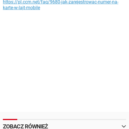
https://pl.ccm.net/faq/9680-jak-zarejestrowac-numer-na-
karte-w-lajt-mobile
ZOBACZ RÓWNIEŻ