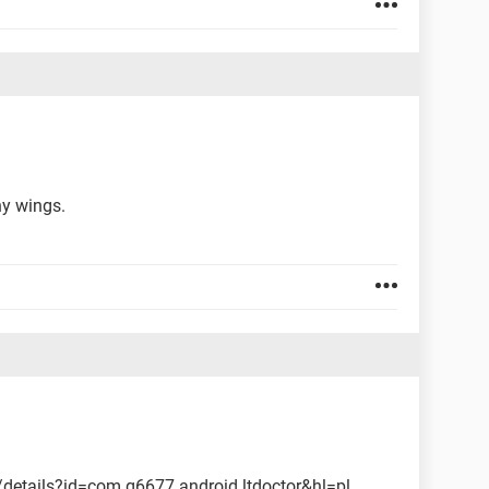
ny wings.
/details?id=com.g6677.android.ltdoctor&hl=pl