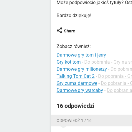
Może podpowiecie jakieś tytuły? Os
Bardzo dziękuję!
Share
Zobacz również:
Darmowe gry tom i jerry
Gry kot tom
-
Do pobrania - Gry na 
Darmowe gry milionerzy
-
Do pobrani
Talking Tom Cat 2
-
Do pobrania - G
Gry zuma darmowe
-
Do pobrania - 
Darmowe gry warcaby
-
Do pobrania
16 odpowiedzi
ODPOWIEDŹ 1 / 16