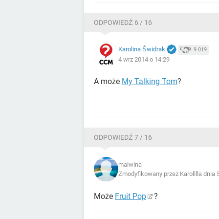
ODPOWIEDŹ 6 / 16
Karolina Świdrak
9 019
4 wrz 2014 o 14:29
A może
My Talking Tom
?
ODPOWIEDŹ 7 / 16
malwina
Zmodyfikowany przez Karolllla dnia 
Może
Fruit Pop
?