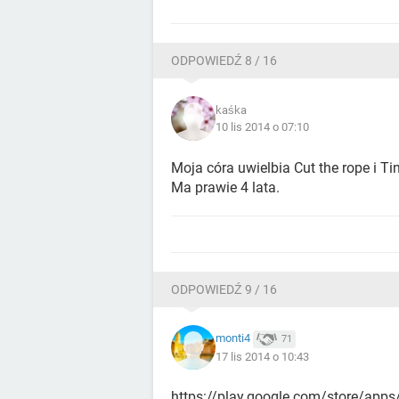
ODPOWIEDŹ 8 / 16
kaśka
10 lis 2014 o 07:10
Moja córa uwielbia Cut the rope i Ti
Ma prawie 4 lata.
ODPOWIEDŹ 9 / 16
monti4
71
17 lis 2014 o 10:43
https://play.google.com/store/apps