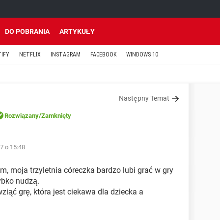
DO POBRANIA
ARTYKUŁY
TIFY
NETFLIX
INSTAGRAM
FACEBOOK
WINDOWS 10
Następny Temat
Rozwiązany
/Zamknięty
7 o 15:48
, moja trzyletnia córeczka bardzo lubi grać w gry
zybko nudzą.
ąć grę, która jest ciekawa dla dziecka a