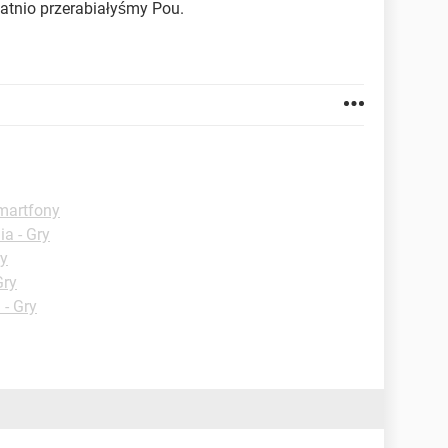
tatnio przerabiałyśmy Pou.
smartfony
a - Gry
ry
Gry
 - Gry