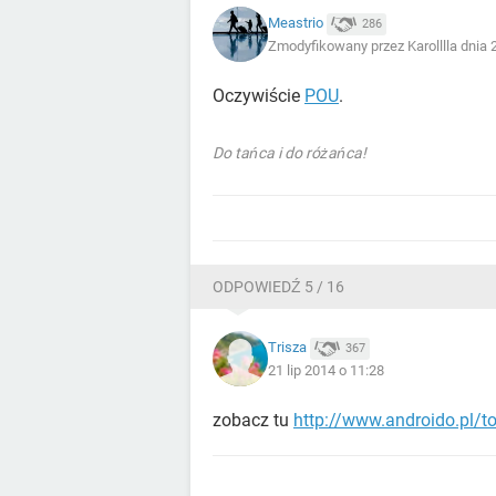
Meastrio
286
Zmodyfikowany przez Karolllla dnia 
Oczywiście
POU
.
Do tańca i do różańca!
ODPOWIEDŹ 5 / 16
Trisza
367
21 lip 2014 o 11:28
zobacz tu
http://www.androido.pl/t