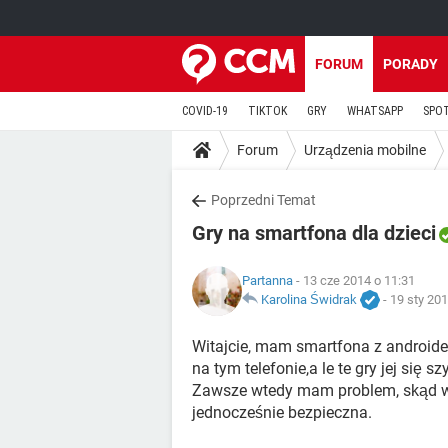
FORUM
PORADY
COVID-19
TIKTOK
GRY
WHATSAPP
SPO
Forum
Urządzenia mobilne
Poprzedni Temat
Gry na smartfona dla dzieci
Partanna
- 13 cze 2014 o 11:31
Karolina Świdrak
-
19 sty 201
Witajcie, mam smartfona z androidem
na tym telefonie,a le te gry jej się s
Zawsze wtedy mam problem, skąd wzi
jednocześnie bezpieczna.