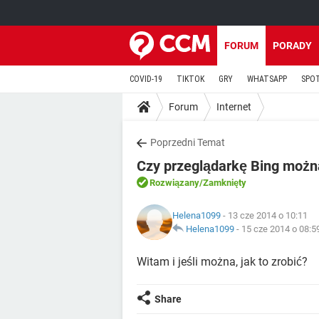
FORUM
PORADY
COVID-19
TIKTOK
GRY
WHATSAPP
SPO
Forum
Internet
Poprzedni Temat
Czy przeglądarkę Bing możn
Rozwiązany
/Zamknięty
Helena1099
- 13 cze 2014 o 10:11
Helena1099
-
15 cze 2014 o 08:5
Witam i jeśli można, jak to zrobić?
Share