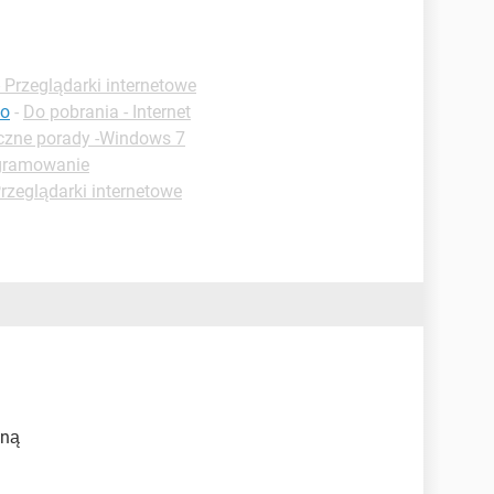
 Przeglądarki internetowe
mo
-
Do pobrania - Internet
czne porady -Windows 7
ogramowanie
rzeglądarki internetowe
wną