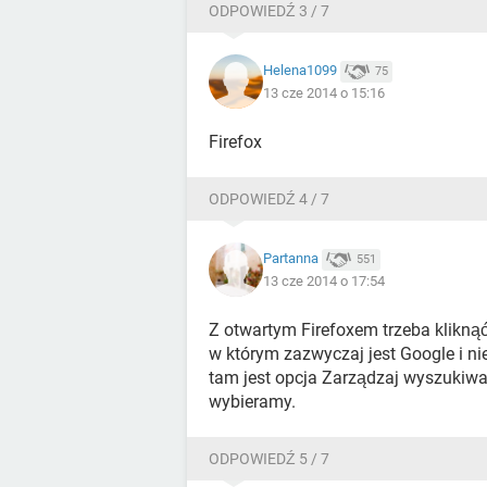
ODPOWIEDŹ 3 / 7
Helena1099
75
13 cze 2014 o 15:16
Firefox
ODPOWIEDŹ 4 / 7
Partanna
551
13 cze 2014 o 17:54
Z otwartym Firefoxem trzeba klikną
w którym zazwyczaj jest Google i nieb
tam jest opcja Zarządzaj wyszukiwar
wybieramy.
ODPOWIEDŹ 5 / 7