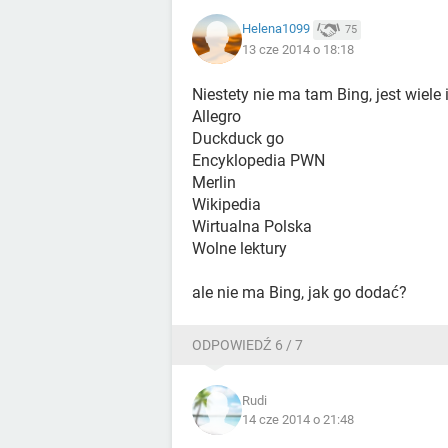
Helena1099
75
13 cze 2014 o 18:18
Niestety nie ma tam Bing, jest wiele
Allegro
Duckduck go
Encyklopedia PWN
Merlin
Wikipedia
Wirtualna Polska
Wolne lektury
ale nie ma Bing, jak go dodać?
ODPOWIEDŹ 6 / 7
Rudi
14 cze 2014 o 21:48