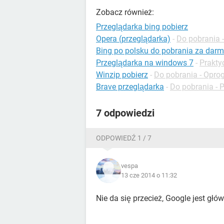
Zobacz również:
Przeglądarka bing pobierz
Opera (przeglądarka)
-
Do pobrania -
Bing po polsku do pobrania za dar
Przeglądarka na windows 7
-
Prakty
Winzip pobierz
-
Do pobrania - Opr
Brave przeglądarka
-
Do pobrania - P
7 odpowiedzi
ODPOWIEDŹ 1 / 7
vespa
13 cze 2014 o 11:32
Nie da się przecież, Google jest głó