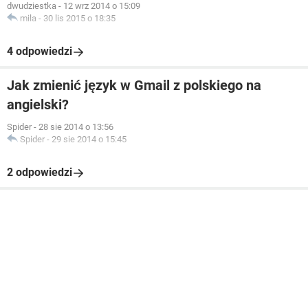
dwudziestka
-
12 wrz 2014 o 15:09
mila
-
30 lis 2015 o 18:35
4 odpowiedzi
Jak zmienić język w Gmail z polskiego na
angielski?
Spider
-
28 sie 2014 o 13:56
Spider
-
29 sie 2014 o 15:45
2 odpowiedzi