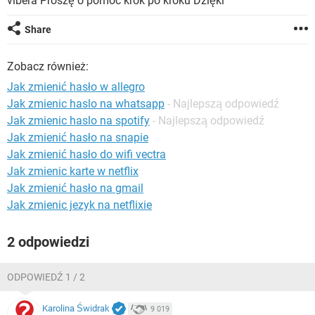
vibera Proszę o pomoc krok po kroku Dzięki
WINDOWS 10
Share
Zobacz również:
Jak zmienić hasło w allegro
Jak zmienic haslo na whatsapp
- Najlepszą odpowiedź
Jak zmienic haslo na spotify
- Najlepszą odpowiedź
Jak zmienić hasło na snapie
Jak zmienić hasło do wifi vectra
Jak zmienic karte w netflix
Jak zmienić hasło na gmail
Jak zmienic jezyk na netflixie
2 odpowiedzi
ODPOWIEDŹ 1 / 2
Karolina Świdrak
9 019