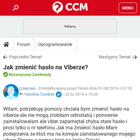
MENU
STRONA GŁÓWNA
YOUTUBE
TIKTOK
PORADY
Forum
Oprogramowanie
GRY
WHATSAPP
PlayStation
TIKTOK
DO POBRANIA
Poprzedni Temat
Następny Temat
SPOTIFY
NETFLIX
GRY
WHATSAPP
Jak zmienić hasło na Viberze?
INSTAGRAM
ANDROID
FACEBOOK
TIKTOK
FORUM
SPOTIFY
NETFLIX
Rozwiązany
/Zamknięty
WINDOWS 10
GRY
WHATSAPP
INSTAGRAM
COVID-19
FACEBOOK
TIKTOK
ARTYKUŁY
czaarnaa
- Zmodyfikowany przez Floreo dnia 31/08/2016 o 07:35
IOS
NETFLIX
WINDOWS 10
GRY
WHATSAPP
Karolina Świdrak
-
22 lis 2016 o 15:34
INSTAGRAM
COVID-19
FACEBOOK
TIKTOK
SPOTIFY
NETFLIX
Witam, potrzebuję pomocy chciała bym zmienić hasło na
WINDOWS 10
GRY
WHATSAPP
viberze ale nie mogą zrobiłam odinstaluj i ponownie
INSTAGRAM
FACEBOOK
zainstalowałam ale viber zapamiętał chyba stare hasło i
SPOTIFY
NETFLIX
WINDOWS 10
prosi tylko o nr telefonu Jak ma zmienić hasło Mam
INSTAGRAM
FACEBOOK
podejrzenia że ktoś ma na kompie zainstalowanego mojego