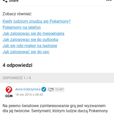
Share
WINDOWS 10
Zobacz również:
Kiedy ludziom znudzą się Pokemony?
Pokemony na telefon
Jak zalogowac sie do messengera
Jak zalogowac sie do outlooka
Jak się robi małpę na laptopie
Jak zalogować się do upc
4 odpowiedzi
ODPOWIEDŹ 1 / 4
Anna Dobrzyńska
13 497
18 sie 2016 o 08:43
Na pewno światowe zainteresowanie grą jest wyzwaniem
dla jej twórców. Sentyment, którym ludzie darzą Pokemony