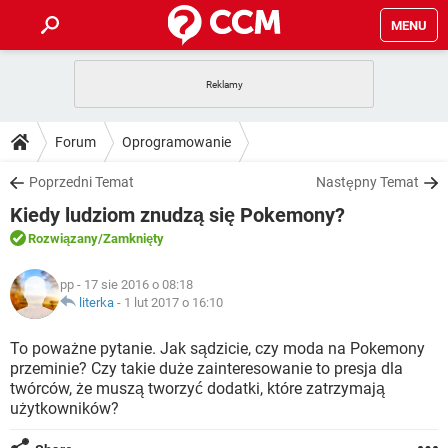
MENU
STRONA GŁÓWNA
YOUTUBE
TIKTOK
PORADY
Forum
Oprogramowanie
GRY
WHATSAPP
PlayStation
TIKTOK
DO POBRANIA
Poprzedni Temat
Następny Temat
SPOTIFY
NETFLIX
GRY
WHATSAPP
Kiedy ludziom znudzą się Pokemony?
INSTAGRAM
ANDROID
FACEBOOK
TIKTOK
FORUM
SPOTIFY
NETFLIX
Rozwiązany
/Zamknięty
WINDOWS 10
GRY
WHATSAPP
INSTAGRAM
COVID-19
FACEBOOK
TIKTOK
ARTYKUŁY
IOS
pp
- 17 sie 2016 o 08:18
NETFLIX
WINDOWS 10
GRY
WHATSAPP
literka
-
1 lut 2017 o 16:10
INSTAGRAM
COVID-19
FACEBOOK
TIKTOK
SPOTIFY
NETFLIX
To poważne pytanie. Jak sądzicie, czy moda na Pokemony
WINDOWS 10
GRY
WHATSAPP
przeminie? Czy takie duże zainteresowanie to presja dla
INSTAGRAM
FACEBOOK
twórców, że muszą tworzyć dodatki, które zatrzymają
SPOTIFY
NETFLIX
WINDOWS 10
użytkowników?
INSTAGRAM
FACEBOOK