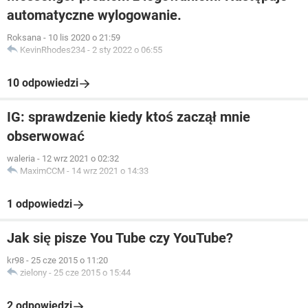
automatyczne wylogowanie.
Roksana
-
10 lis 2020 o 21:59
KevinRhodes234
-
2 sty 2022 o 06:55
10 odpowiedzi
IG: sprawdzenie kiedy ktoś zaczął mnie
obserwować
waleria
-
12 wrz 2021 o 02:32
MaximCCM
-
14 wrz 2021 o 14:33
1 odpowiedzi
Jak się pisze You Tube czy YouTube?
kr98
-
25 cze 2015 o 11:20
zielony
-
25 cze 2015 o 15:44
2 odpowiedzi