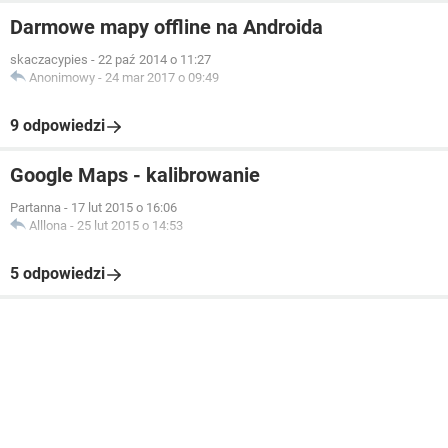
Darmowe mapy offline na Androida
skaczacypies
-
22 paź 2014 o 11:27
Anonimowy
-
24 mar 2017 o 09:49
9 odpowiedzi
Google Maps - kalibrowanie
Partanna
-
17 lut 2015 o 16:06
Alllona
-
25 lut 2015 o 14:53
5 odpowiedzi