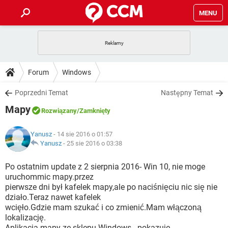
MENU
STRONA GŁÓWNA
YOUTUBE
TIKTOK
PORADY
Forum
Windows
GRY
WHATSAPP
PlayStation
TIKTOK
DO POBRANIA
Poprzedni Temat
Następny Temat
SPOTIFY
NETFLIX
GRY
WHATSAPP
Mapy
INSTAGRAM
ANDROID
FACEBOOK
TIKTOK
Rozwiązany
/Zamknięty
FORUM
SPOTIFY
NETFLIX
WINDOWS 10
GRY
WHATSAPP
Yanusz
- 14 sie 2016 o 01:57
INSTAGRAM
COVID-19
FACEBOOK
TIKTOK
ARTYKUŁY
Yanusz
-
25 sie 2016 o 03:38
IOS
NETFLIX
WINDOWS 10
GRY
WHATSAPP
INSTAGRAM
COVID-19
FACEBOOK
TIKTOK
Po ostatnim update z 2 sierpnia 2016- Win 10, nie moge
SPOTIFY
NETFLIX
uruchommic mapy.przez
WINDOWS 10
GRY
WHATSAPP
pierwsze dni był kafelek mapy,ale po naciśnięciu nic się nie
INSTAGRAM
FACEBOOK
działo.Teraz nawet kafelek
SPOTIFY
NETFLIX
WINDOWS 10
wcięło.Gdzie mam szukać i co zmienić.Mam włączoną
INSTAGRAM
FACEBOOK
lokalizację.
Aplikacja mapy ze sklepu Windows - pokazuje