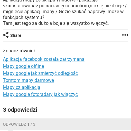
WINDOWS 10
<zainstalowana> po nacisnięciu uruchom,nic się nie dzieje./
mignięcie aplikacji-mapy /.Gdzie szukać naprawy -może w
funkcjach systemu?
Tam jest tego za dużo,a boje się wszystko włączyć.
Share
Zobacz również:
Aplikacja facebook została zatrzymana
Mapy google offline
Mapy google jak zmierzyć odległość
Tomtom mapy darmowe
Mapy cz aplikacja
Mapy google fotoradary jak włączyć
3 odpowiedzi
ODPOWIEDŹ 1 / 3