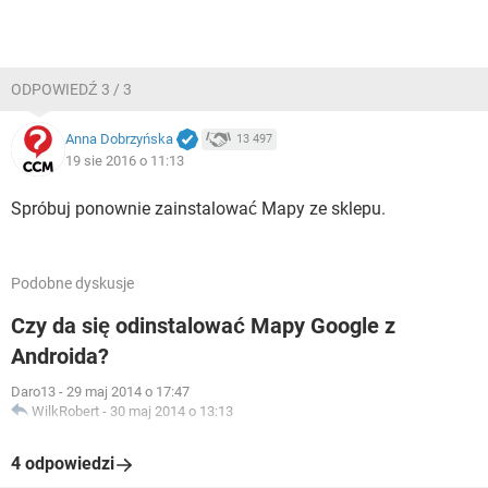
ODPOWIEDŹ 3 / 3
Anna Dobrzyńska
13 497
19 sie 2016 o 11:13
Spróbuj ponownie zainstalować Mapy ze sklepu.
Podobne dyskusje
Czy da się odinstalować Mapy Google z
Androida?
Daro13
-
29 maj 2014 o 17:47
WilkRobert
-
30 maj 2014 o 13:13
4 odpowiedzi