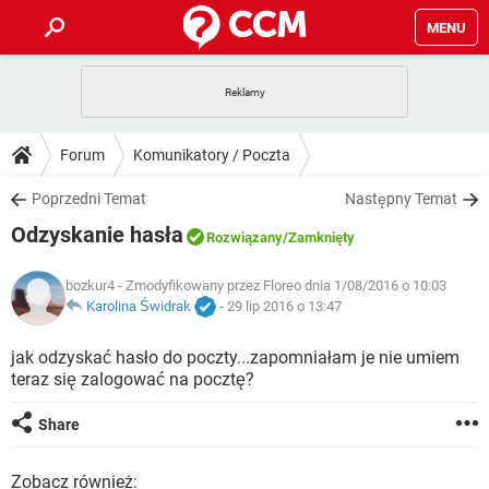
MENU
STRONA GŁÓWNA
YOUTUBE
TIKTOK
PORADY
Forum
Komunikatory / Poczta
GRY
WHATSAPP
PlayStation
TIKTOK
DO POBRANIA
Poprzedni Temat
Następny Temat
SPOTIFY
NETFLIX
GRY
WHATSAPP
Odzyskanie hasła
INSTAGRAM
ANDROID
FACEBOOK
TIKTOK
Rozwiązany
/Zamknięty
FORUM
SPOTIFY
NETFLIX
WINDOWS 10
GRY
WHATSAPP
bozkur4
- Zmodyfikowany przez Floreo dnia 1/08/2016 o 10:03
INSTAGRAM
COVID-19
FACEBOOK
TIKTOK
ARTYKUŁY
Karolina Świdrak
-
29 lip 2016 o 13:47
IOS
NETFLIX
WINDOWS 10
GRY
WHATSAPP
INSTAGRAM
COVID-19
FACEBOOK
TIKTOK
jak odzyskać hasło do poczty...zapomniałam je nie umiem
SPOTIFY
NETFLIX
teraz się zalogować na pocztę?
WINDOWS 10
GRY
WHATSAPP
INSTAGRAM
FACEBOOK
SPOTIFY
NETFLIX
Share
WINDOWS 10
INSTAGRAM
FACEBOOK
Zobacz również: