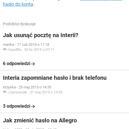
hasło do konta
.
Podobne dyskusje
Jak usunąć pocztę na Interii?
mańka
-
17 cze 2014 o 11:18
Karolllla
-
30 lis 2015 o 07:11
6 odpowiedzi
Interia zapomniane hasło i brak telefonu
Krzyska
-
25 maj 2015 o 14:35
czerwoniak
-
27 maj 2015 o 13:53
3 odpowiedzi
Jak zmienić hasło na Allegro