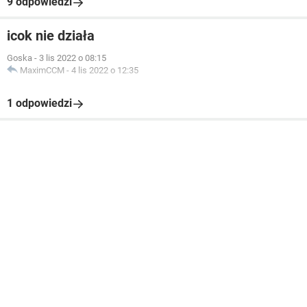
9 odpowiedzi
icok nie działa
Goska
-
3 lis 2022 o 08:15
MaximCCM
-
4 lis 2022 o 12:35
1 odpowiedzi