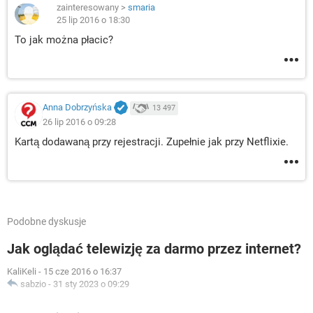
zainteresowany
>
smaria
25 lip 2016 o 18:30
To jak można płacic?
Anna Dobrzyńska
13 497
26 lip 2016 o 09:28
Kartą dodawaną przy rejestracji. Zupełnie jak przy Netflixie.
Podobne dyskusje
Jak oglądać telewizję za darmo przez internet?
KaliKeli
-
15 cze 2016 o 16:37
sabzio
-
31 sty 2023 o 09:29