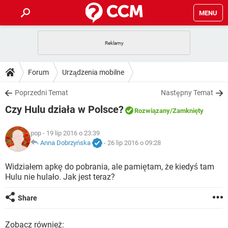
MENU
STRONA GŁÓWNA
YOUTUBE
TIKTOK
PORADY
Forum
Urządzenia mobilne
GRY
WHATSAPP
PlayStation
TIKTOK
DO POBRANIA
Poprzedni Temat
Następny Temat
SPOTIFY
NETFLIX
GRY
WHATSAPP
Czy Hulu działa w Polsce?
INSTAGRAM
ANDROID
FACEBOOK
TIKTOK
Rozwiązany
/Zamknięty
FORUM
SPOTIFY
NETFLIX
WINDOWS 10
GRY
WHATSAPP
pop
- 19 lip 2016 o 23:39
INSTAGRAM
COVID-19
FACEBOOK
TIKTOK
ARTYKUŁY
Anna Dobrzyńska
-
26 lip 2016 o 09:28
IOS
NETFLIX
WINDOWS 10
GRY
WHATSAPP
INSTAGRAM
COVID-19
FACEBOOK
TIKTOK
Widziałem apkę do pobrania, ale pamiętam, że kiedyś tam
SPOTIFY
NETFLIX
Hulu nie hulało. Jak jest teraz?
WINDOWS 10
GRY
WHATSAPP
INSTAGRAM
FACEBOOK
SPOTIFY
NETFLIX
Share
WINDOWS 10
INSTAGRAM
FACEBOOK
Zobacz również: