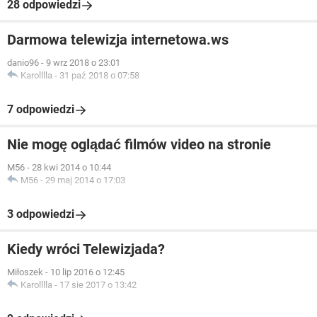
28 odpowiedzi
Darmowa telewizja internetowa.ws
danio96
-
9 wrz 2018 o 23:01
Karolllla
-
31 paź 2018 o 07:58
7 odpowiedzi
Nie mogę oglądać filmów video na stronie
M56
-
28 kwi 2014 o 10:44
M56
-
29 maj 2014 o 17:03
3 odpowiedzi
Kiedy wróci Telewizjada?
Miłoszek
-
10 lip 2016 o 12:45
Karolllla
-
17 sie 2017 o 13:42