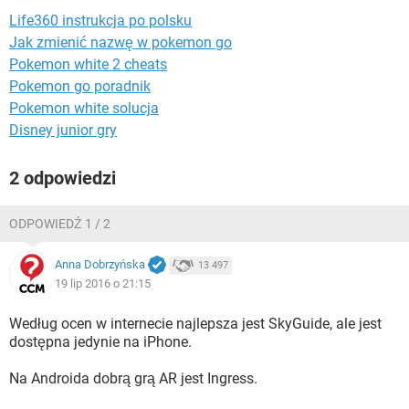
WINDOWS 10
Life360 instrukcja po polsku
Jak zmienić nazwę w pokemon go
Pokemon white 2 cheats
Pokemon go poradnik
Pokemon white solucja
Disney junior gry
2 odpowiedzi
ODPOWIEDŹ 1 / 2
Anna Dobrzyńska
13 497
19 lip 2016 o 21:15
Według ocen w internecie najlepsza jest SkyGuide, ale jest
dostępna jedynie na iPhone.
Na Androida dobrą grą AR jest Ingress.