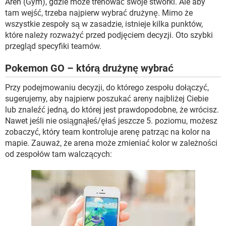
Aren (Gym), gdzie może trenować swoje stworki. Ale aby
tam wejść, trzeba najpierw wybrać drużynę. Mimo że
wszystkie zespoły są w zasadzie, istnieje kilka punktów,
które należy rozważyć przed podjęciem decyzji. Oto szybki
przegląd specyfiki teamów.
Pokemon GO – którą drużynę wybrać
Przy podejmowaniu decyzji, do którego zespołu dołączyć,
sugerujemy, aby najpierw poszukać areny najbliżej Ciebie
lub znaleźć jedną, do której jest prawdopodobne, że wrócisz.
Nawet jeśli nie osiągnąłeś/ęłaś jeszcze 5. poziomu, możesz
zobaczyć, który team kontroluje arenę patrząc na kolor na
mapie. Zauważ, że arena może zmieniać kolor w zależności
od zespołów tam walczących: