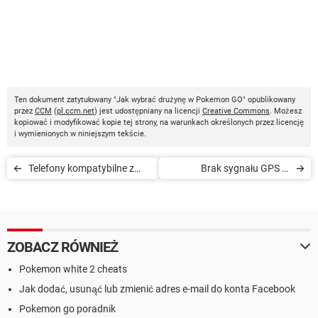
Ten dokument zatytułowany "Jak wybrać drużynę w Pokemon GO" opublikowany
przez
CCM
(
pl.ccm.net
) jest udostępniany na licencji
Creative Commons
. Możesz
kopiować i modyfikować kopie tej strony, na warunkach określonych przez licencję
i wymienionych w niniejszym tekście.
Telefony kompatybilne z
Brak sygnału GPS w
Pokemon GO
Pokemon GO
ZOBACZ RÓWNIEŻ
Pokemon white 2 cheats
Jak dodać, usunąć lub zmienić adres e-mail do konta Facebook
Pokemon go poradnik