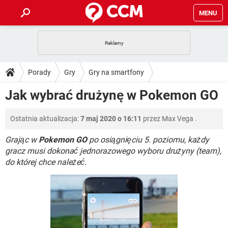
MENU
STRONA GŁÓWNA
YOUTUBE
TIKTOK
PORADY
Porady
Gry
Gry na smartfony
GRY
WHATSAPP
PlayStation
TIKTOK
DO POBRANIA
Jak wybrać drużynę w Pokemon GO
SPOTIFY
NETFLIX
GRY
WHATSAPP
INSTAGRAM
ANDROID
FACEBOOK
TIKTOK
FORUM
Ostatnia aktualizacja:
7 maj 2020 o 16:11
przez
Max Vega
.
SPOTIFY
NETFLIX
WINDOWS 10
GRY
WHATSAPP
INSTAGRAM
COVID-19
FACEBOOK
TIKTOK
Grając w
Pokemon GO
po osiągnięciu 5. poziomu, każdy
ARTYKUŁY
IOS
NETFLIX
gracz musi dokonać jednorazowego wyboru drużyny (team),
WINDOWS 10
GRY
WHATSAPP
do której chce należeć.
INSTAGRAM
COVID-19
FACEBOOK
TIKTOK
SPOTIFY
NETFLIX
WINDOWS 10
GRY
WHATSAPP
INSTAGRAM
FACEBOOK
SPOTIFY
NETFLIX
WINDOWS 10
INSTAGRAM
FACEBOOK