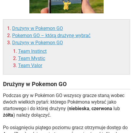
WINDOWS 10
Drużyny w Pokemon GO
Pokemon GO – którą drużynę wybrać
Drużyny w Pokemon GO
Team Instinct
Team Mystic
Team Valor
Drużyny w Pokemon GO
Podczas gry w Pokémon GO wszyscy gracze staną wobec
dwóch wielkich pytań: którego Pokémona wybrać jako
startowego i do której drużyny (
niebieska
,
czerwona
lub
żółta
) należy dołączyć.
Po osiągnięciu piątego poziomu gracz otrzymuje dostęp do