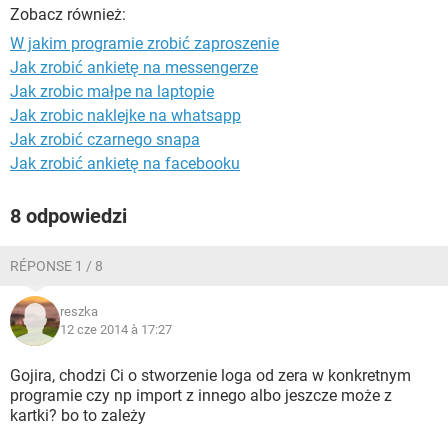
WINDOWS 10
Zobacz również:
W jakim programie zrobić zaproszenie
Jak zrobić ankietę na messengerze
Jak zrobic małpe na laptopie
Jak zrobic naklejke na whatsapp
Jak zrobić czarnego snapa
Jak zrobić ankietę na facebooku
8 odpowiedzi
RÉPONSE 1 / 8
reszka
12 cze 2014 à 17:27
Gojira, chodzi Ci o stworzenie loga od zera w konkretnym
programie czy np import z innego albo jeszcze może z
kartki? bo to zależy