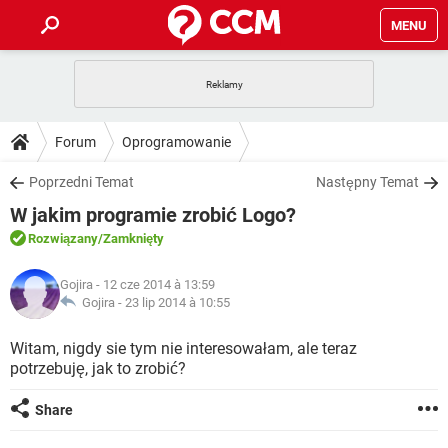
MENU
STRONA GŁÓWNA
YOUTUBE
TIKTOK
PORADY
Forum
Oprogramowanie
GRY
WHATSAPP
PlayStation
TIKTOK
DO POBRANIA
Poprzedni Temat
Następny Temat
SPOTIFY
NETFLIX
GRY
WHATSAPP
W jakim programie zrobić Logo?
INSTAGRAM
ANDROID
FACEBOOK
TIKTOK
FORUM
SPOTIFY
NETFLIX
Rozwiązany
/Zamknięty
WINDOWS 10
GRY
WHATSAPP
INSTAGRAM
COVID-19
FACEBOOK
TIKTOK
ARTYKUŁY
IOS
Gojira
- 12 cze 2014 à 13:59
NETFLIX
WINDOWS 10
GRY
WHATSAPP
Gojira -
23 lip 2014 à 10:55
INSTAGRAM
COVID-19
FACEBOOK
TIKTOK
SPOTIFY
NETFLIX
Witam, nigdy sie tym nie interesowałam, ale teraz
WINDOWS 10
GRY
WHATSAPP
potrzebuję, jak to zrobić?
INSTAGRAM
FACEBOOK
SPOTIFY
NETFLIX
WINDOWS 10
Share
INSTAGRAM
FACEBOOK