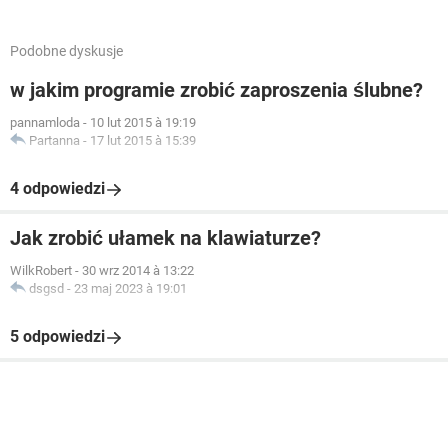
Podobne dyskusje
w jakim programie zrobić zaproszenia ślubne?
pannamloda
-
10 lut 2015 à 19:19
Partanna
-
17 lut 2015 à 15:39
4 odpowiedzi
Jak zrobić ułamek na klawiaturze?
WilkRobert
-
30 wrz 2014 à 13:22
dsgsd
-
23 maj 2023 à 19:01
5 odpowiedzi